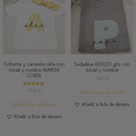
Turbante y camiseta niña con
Sudadera ADULTO gris con
inicial y nombre MANGA
inicial y nombre
CORTA
29,95
€
Valorado
24,45
€
Seleccionar opciones
con
5.00
de 5
Seleccionar opciones
Añadir a lista de deseos
Añadir a lista de deseos