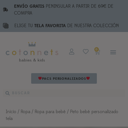
ENVÍO GRATIS
PENINSULAR A PARTIR DE 69€ DE
COMPRA
ELIGE TU
TELA FAVORITA
DE NUESTRA COLECCIÓN
0
PACS PERSONALIZADOS
Inicio
/
Ropa
/
Ropa para bebé
/ Peto bebé personalizado
tela