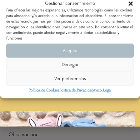
Gestionar consentimiento
vacaciones!
medida de la tabla
Para ofrecer las mejores experiencias, utilizamos tecnologías como las cookies
para almacenar y/o acceder a la información del dispositivo. El consentimiento
de estas tecnologías nos permitirá procesar datos como el comportamiento de
DEL 3 AL 21 DE AGOSTO
navegación o las identificaciones únicas en este sitio. No consentir o retirar el
consentimiento, puede afectar negativamente a ciertas características y
Los pedidos realizados a partir del 28 de julio
saldrán,
funciones.
Talla ranita
según orden de entrada y tiempo de procesamiento
Aceptar
(indicado en la descripción del producto), a partir del
24 de agosto.
Denegar
Se priorizarán aquellos realizados con ENVÍO
EXPRESS
Tela principal
Ver preferencias
Política de Cookies
Política de Privacidad
Aviso Legal
Tela secundaria
Observaciones