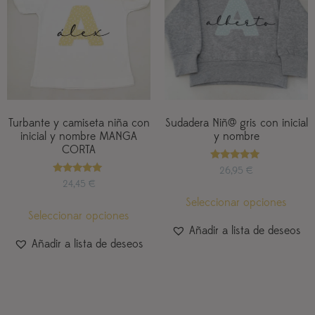
Turbante y camiseta niña con
Sudadera Niñ@ gris con inicial
inicial y nombre MANGA
y nombre
CORTA
Valorado
26,95
€
con
Valorado
24,45
€
5.00
con
de 5
5.00
Seleccionar opciones
de 5
Seleccionar opciones
Añadir a lista de deseos
Añadir a lista de deseos