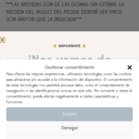
***LAS MEDIDAS SON DE LAS GOMAS SIN ESTIRAR. LA
MEDIDA DEL MUSLO DEL PEQUE DEBERÁ SER UNOS
3CM MAYOR QUE LA INDICADA***
Talla cubrepañal
IMPORTANTE
¡Nos vamos de
Gestionar consentimiento
vacaciones!
Para ofrecer las mejores experiencias, utilizamos tecnologías como las cookies
Tela principal
para almacenar y/o acceder a la información del dispositivo. El consentimiento
de estas tecnologías nos permitirá procesar datos como el comportamiento de
DEL 3 AL 21 DE AGOSTO
navegación o las identificaciones únicas en este sitio. No consentir o retirar el
consentimiento, puede afectar negativamente a ciertas características y
Los pedidos realizados a partir del 28 de julio
saldrán,
funciones.
Tela secundaria
según orden de entrada y tiempo de procesamiento
Aceptar
(indicado en la descripción del producto), a partir del
24 de agosto.
Denegar
Se priorizarán aquellos realizados con ENVÍO
Observaciones
EXPRESS