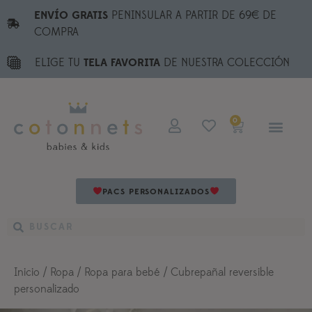
ENVÍO GRATIS
PENINSULAR A PARTIR DE 69€ DE
COMPRA
ELIGE TU
TELA FAVORITA
DE NUESTRA COLECCIÓN
0
PACS PERSONALIZADOS
Inicio
/
Ropa
/
Ropa para bebé
/ Cubrepañal reversible
personalizado