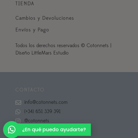
TIENDA
Cambios y Devoluciones
Envíos y Pago
Todos los derechos reservados © Cotonnets |
Diseño LittleMars Estudio
CONTACTO
info@cotonnets.com
(+34) 651 339 391
@cotonnets
¿En qué puedo ayudarte?