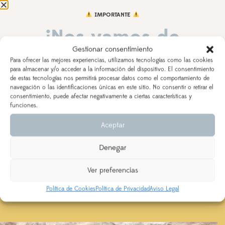
Aún no hay reseñas
IMPORTANTE
¡Nos vamos de
Gestionar consentimiento
vacaciones!
PRODUCTOS RELACIONADOS
Para ofrecer las mejores experiencias, utilizamos tecnologías como las cookies
para almacenar y/o acceder a la información del dispositivo. El consentimiento
de estas tecnologías nos permitirá procesar datos como el comportamiento de
DEL 3 AL 21 DE AGOSTO
navegación o las identificaciones únicas en este sitio. No consentir o retirar el
consentimiento, puede afectar negativamente a ciertas características y
Los pedidos realizados a partir del 28 de julio
saldrán,
funciones.
según orden de entrada y tiempo de procesamiento
Aceptar
(indicado en la descripción del producto), a partir del
24 de agosto.
Denegar
Se priorizarán aquellos realizados con ENVÍO
EXPRESS
Ver preferencias
Política de Cookies
Política de Privacidad
Aviso Legal
Babero personalizado y
Babero bebé personalizado