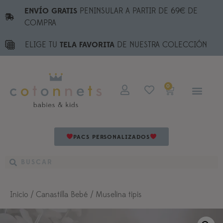
ENVÍO GRATIS
PENINSULAR A PARTIR DE 69€ DE
COMPRA
ELIGE TU
TELA FAVORITA
DE NUESTRA COLECCIÓN
0
PACS PERSONALIZADOS
Inicio
/
Canastilla Bebé
/ Muselina tipis