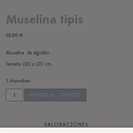
Muselina tipis
12,50
€
Muselina de algodón
Tamaño 120 x 120 cm
3 disponibles
AÑADIR AL CARRITO
VALORACIONES