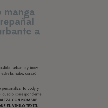
o manga
brepañal
turbante a
rsible, turbante y body
estrella, nube, corazón,
e personalizar tu body y
 el cuadro correspondiente
ONALIZA CON NOMBRE
UE EL VINILO TEXTIL