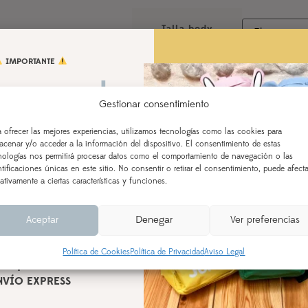
Talla body
IMPORTANTE
Personalización
 vamos de
Gestionar consentimiento
aciones!
a ofrecer las mejores experiencias, utilizamos tecnologías como las cookies para
acenar y/o acceder a la información del dispositivo. El consentimiento de estas
Tela motivo
 AL 21 DE AGOSTO
nologías nos permitirá procesar datos como el comportamiento de navegación o las
ntificaciones únicas en este sitio. No consentir o retirar el consentimiento, puede afecta
ealizados a partir del 28 de
ativamente a ciertas características y funciones.
según orden de entrada y
Nombre personalización
cesamiento (indicado en la
Aceptar
Denegar
Ver preferencias
l producto), a partir del 24
de agosto.
Política de Cookies
Política de Privacidad
Aviso Legal
n aquellos realizados con
Observaciones
NVÍO EXPRESS