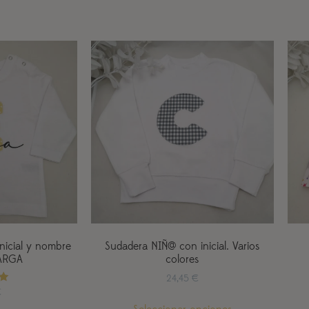
nicial y nombre
Sudadera NIÑ@ con inicial. Varios
ARGA
colores
24,45
€
o
€