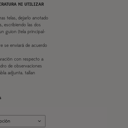
RATURA NI UTILIZAR
ras telas, dejarlo anotado
, escribiendo las dos
n guion (tela principal-
te se enviará de acuerdo
aración con respecto a
adro de observaciones
la adjunta. tallan
s