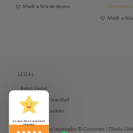
de 5
Seleccionar 
Añadir a lista de deseos
Añadir a list
LEGAL
Aviso Legal
Política de Privacidad
Política de Cookies
Lo que dicen nuestros
clientes
Todos los derechos reservados © Cotonnets |
Diseño Litt