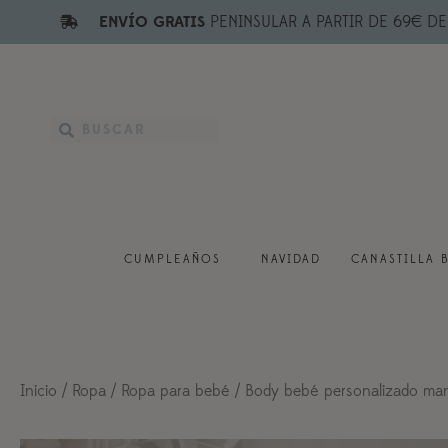
ENVÍO GRATIS
PENINSULAR A PARTIR DE 69€ D
CUMPLEAÑOS
NAVIDAD
CANASTILLA 
Inicio
/
Ropa
/
Ropa para bebé
/ Body bebé personalizado mang