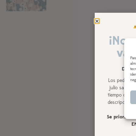
Añadir a lista de deseos
¡Nos
vac
Par
alm
DEL 3
tec
ide
Los pedidos r
neg
julio
saldrán,
tiempo de pro
descripción de
Se priorizará
E