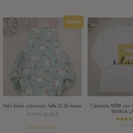
¡Oferta!
Peto bebé unicornios talla 12-18 meses
Camiseta NIÑ@ con i
MANGA L
28,95
€
23,95
€
Valorad
15,95
Select options
con
5.00