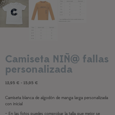
Añadir a lista de deseos
Camiseta NIÑ@ fallas
personalizada
12,95
€
-
15,95
€
Camiseta blanca de algodón de manga larga personalizada
con inicial
– En las fotos puedes comprobar la talla que mejor se