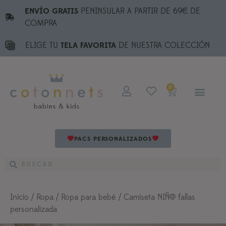
ENVÍO GRATIS
PENINSULAR A PARTIR DE 69€ DE
COMPRA
ELIGE TU
TELA FAVORITA
DE NUESTRA COLECCIÓN
0
PACS PERSONALIZADOS
Inicio
/
Ropa
/
Ropa para bebé
/ Camiseta NIÑ@ fallas
personalizada