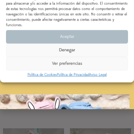
para almacenar y/o acceder a la información del dispositivo. El consentimiento
de estas tecnologías nos permitirá procesar datos como el comportamiento de
DEL 3 AL 21 DE AGOSTO
navegación o las identificaciones únicas en este sitio. No consentir o retirar el
consentimiento, puede afectar negativamente a ciertas características y
Los pedidos realizados a partir del 28 de julio
saldrán,
funciones.
según orden de entrada y tiempo de procesamiento
AÑADIR AL CARRITO
Aceptar
(indicado en la descripción del producto), a partir del
24 de agosto.
Denegar
Se priorizarán aquellos realizados con ENVÍO
EXPRESS
VALORACIONES
Ver preferencias
Aún no hay reseñas
Política de Cookies
Política de Privacidad
Aviso Legal
PRODUCTOS RELACIONADOS