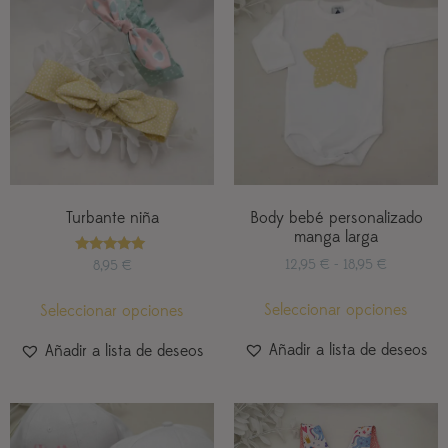
Turbante niña
Body bebé personalizado
manga larga
Valorado
12,95
€
-
18,95
€
8,95
€
con
5.00
de 5
Seleccionar opciones
Seleccionar opciones
Añadir a lista de deseos
Añadir a lista de deseos