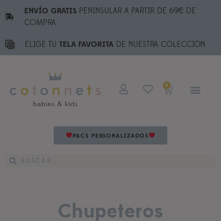
ENVÍO GRATIS
PENINSULAR A PARTIR DE 69€ DE
COMPRA
ELIGE TU
TELA FAVORITA
DE NUESTRA COLECCIÓN
0
PACS PERSONALIZADOS
Chupeteros