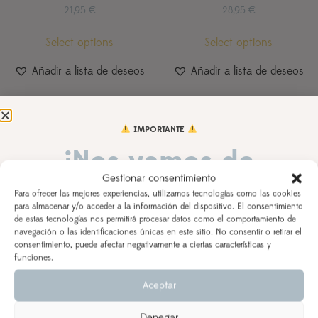
21,95
€
28,95
€
Select options
Select options
Añadir a lista de deseos
Añadir a lista de deseos
IMPORTANTE
¡Nos vamos de
Gestionar consentimiento
vacaciones!
Para ofrecer las mejores experiencias, utilizamos tecnologías como las cookies
para almacenar y/o acceder a la información del dispositivo. El consentimiento
de estas tecnologías nos permitirá procesar datos como el comportamiento de
DEL 3 AL 21 DE AGOSTO
navegación o las identificaciones únicas en este sitio. No consentir o retirar el
consentimiento, puede afectar negativamente a ciertas características y
Los pedidos realizados a partir del 28 de julio
saldrán,
funciones.
según orden de entrada y tiempo de procesamiento
Babero personalizado,
Babero personalizado, toallita
Aceptar
(indicado en la descripción del producto), a partir del
bandada babas y chupetero
lactancia y chupetero de tela
de tela a juego
juego
24 de agosto.
Denegar