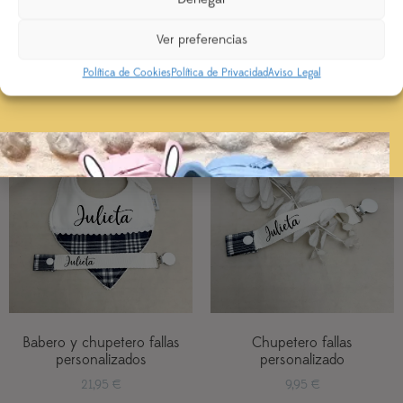
Se priorizarán aquellos realizados con ENVÍO
28,95
€
30,95
€
EXPRESS
Ver preferencias
Select options
Select options
Política de Cookies
Política de Privacidad
Aviso Legal
Añadir a lista de deseos
Añadir a lista de deseos
Babero y chupetero fallas
Chupetero fallas
personalizados
personalizado
21,95
€
9,95
€