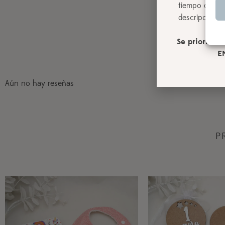
tiempo de pro
descripción de
Se priorizará
E
Aún no hay reseñas
P