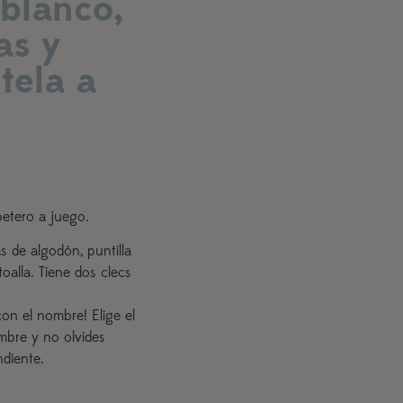
blanco,
as y
tela a
etero a juego.
 de algodón, puntilla
toalla. Tiene dos clecs
on el nombre! Elige el
mbre y no olvides
ndiente.