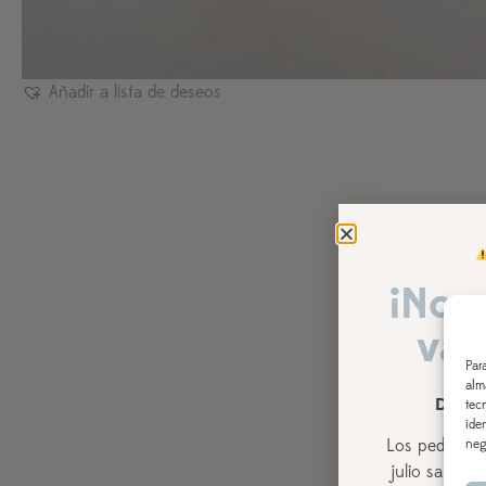
Añadir a lista de deseos
¡Nos
vac
Par
alm
DEL 3
tec
ide
Los pedidos r
neg
julio
saldrán,