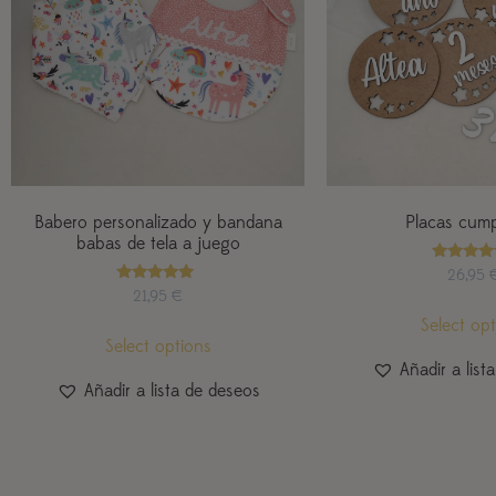
Babero personalizado y bandana
Placas cum
babas de tela a juego
Valorad
26,95
con
Valorado
21,95
€
5.00
con
de 5
5.00
Select op
de 5
Select options
Añadir a list
Añadir a lista de deseos