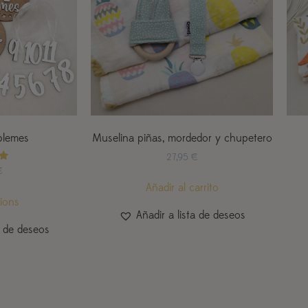
plemes
Muselina piñas, mordedor y chupetero
27,95
€
o
€
Añadir al carrito
tions
Añadir a lista de deseos
a de deseos