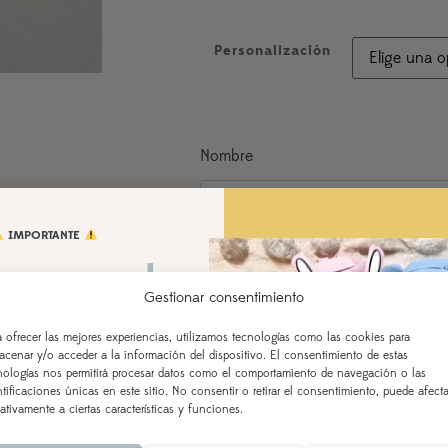
Personalización
Nombre
IMPORTANTE
Observaciones
 vamos de
Gestionar consentimiento
aciones!
a ofrecer las mejores experiencias, utilizamos tecnologías como las cookies para
acenar y/o acceder a la información del dispositivo. El consentimiento de estas
 AL 21 DE AGOSTO
AÑADIR AL CARRITO
nologías nos permitirá procesar datos como el comportamiento de navegación o las
ntificaciones únicas en este sitio. No consentir o retirar el consentimiento, puede afecta
ealizados a partir del 28 de
ativamente a ciertas características y funciones.
según orden de entrada y