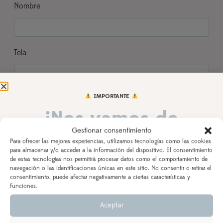
Nombre
Tela
IMPORTANTE
Observaciones
¡Nos vamos de
Gestionar consentimiento
vacaciones!
Para ofrecer las mejores experiencias, utilizamos tecnologías como las cookies
para almacenar y/o acceder a la información del dispositivo. El consentimiento
de estas tecnologías nos permitirá procesar datos como el comportamiento de
AÑADIR AL CARRITO
DEL 3 AL 21 DE AGOSTO
navegación o las identificaciones únicas en este sitio. No consentir o retirar el
consentimiento, puede afectar negativamente a ciertas características y
Los pedidos realizados a partir del 28 de julio
saldrán,
funciones.
según orden de entrada y tiempo de procesamiento
Aceptar
(indicado en la descripción del producto), a partir del
2 VALORACIONES EN
SUDADERA BLANCA
24 de agosto.
NIÑ@ CON INICIAL Y NOMBRE