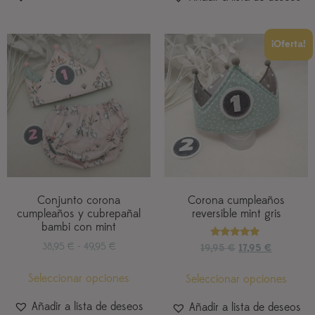
¡Oferta!
Conjunto corona
Corona cumpleaños
cumpleaños y cubrepañal
reversible mint gris
bambi con mint
Valorado
38,95
€
-
49,95
€
19,95
€
17,95
€
con
5.00
de 5
Seleccionar opciones
Seleccionar opciones
Añadir a lista de deseos
Añadir a lista de deseos