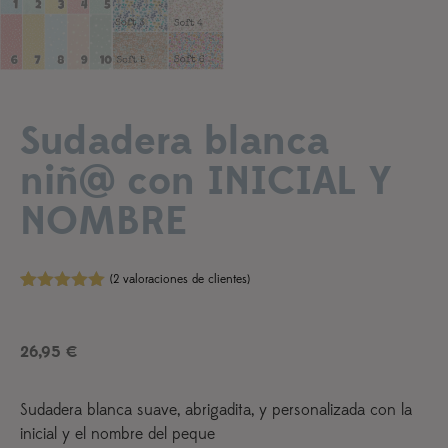
Sudadera blanca
niñ@ con INICIAL Y
NOMBRE
(
2
valoraciones de clientes)
Valorado
2
con
5.00
de
5 en base
26,95
€
a
valoraciones
de clientes
Sudadera blanca suave, abrigadita, y personalizada con la
inicial y el nombre del peque