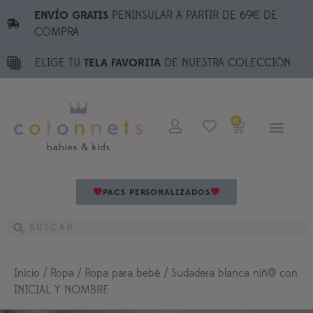
ENVÍO GRATIS
PENINSULAR A PARTIR DE 69€ DE
COMPRA
ELIGE TU
TELA FAVORITA
DE NUESTRA COLECCIÓN
0
PACS PERSONALIZADOS
Inicio
/
Ropa
/
Ropa para bebé
/ Sudadera blanca niñ@ con
INICIAL Y NOMBRE