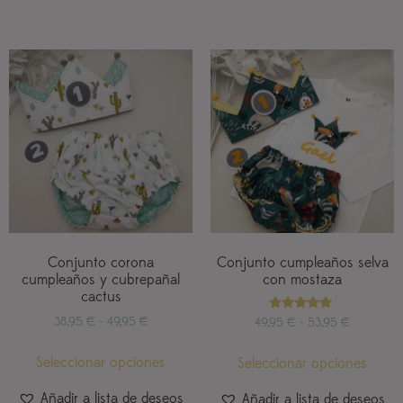
Conjunto corona
Conjunto cumpleaños selva
cumpleaños y cubrepañal
con mostaza
cactus
Valorado
38,95
€
-
49,95
€
49,95
€
-
53,95
€
con
5.00
de 5
Seleccionar opciones
Seleccionar opciones
Añadir a lista de deseos
Añadir a lista de deseos