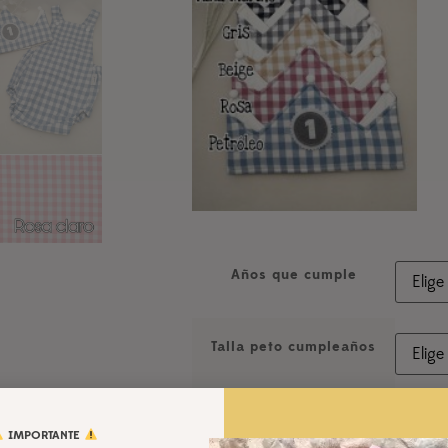
Años que cumple
Talla peto cumpleaños
Color vichy cuadro
grande
IMPORTANTE