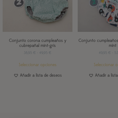
Conjunto corona cumpleaños y
Conjunto cumpleaños
cubrepañal mint-gris
mint
38,95
€
-
49,95
€
49,95
€
-
5
Seleccionar opciones
Seleccionar 
Añadir a lista de deseos
Añadir a list