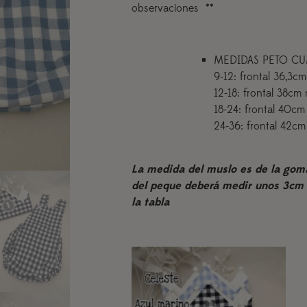
observaciones **
MEDIDAS PETO C
9-12: frontal 36,3c
12-18: frontal 38c
18-24: frontal 40c
24-36: frontal 42c
La medida del muslo es de la goma 
del peque deberá medir unos 3cm
la tabla