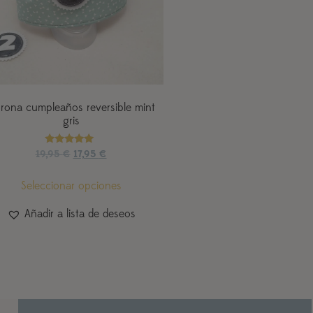
rona cumpleaños reversible mint
gris
Valorado
19,95
€
17,95
€
con
5.00
de 5
Seleccionar opciones
Añadir a lista de deseos