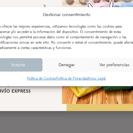
 vamos de
Gestionar consentimiento
aciones!
Fecha de cumpleaños
a ofrecer las mejores experiencias, utilizamos tecnologías como las cookies para
acenar y/o acceder a la información del dispositivo. El consentimiento de estas
 AL 21 DE AGOSTO
nologías nos permitirá procesar datos como el comportamiento de navegación o las
ntificaciones únicas en este sitio. No consentir o retirar el consentimiento, puede afecta
ealizados a partir del 28 de
ativamente a ciertas características y funciones.
Observaciones
según orden de entrada y
cesamiento (indicado en la
Aceptar
Denegar
Ver preferencias
l producto), a partir del 24
de agosto.
Política de Cookies
Política de Privacidad
Aviso Legal
n aquellos realizados con
AÑADIR AL CARRITO
NVÍO EXPRESS