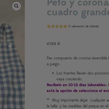
Peto y corona
cuadro grand
(
1
valoración de cliente)
Valorado
1
con
5.00
de
5 en base
47,95
€
a
valoración
de un
cliente
Pac compuesto de corona reversible 
a juego.
Los tirantes llevan dos posicio
vaya creciendo.
Recíbelo en 10-12 días laborables. 
está la opción de selecciona el en
** Muy importante dejar cualquier a
la talla y las medidas del peque en e