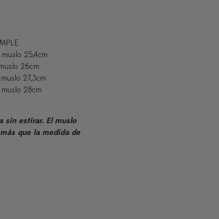
UMPLE
m muslo 25,4cm
m muslo 26cm
m muslo 27,3cm
m muslo 28cm
sin estirar. El muslo
 más que la medida de