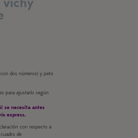
 vichy
e
(con dos números) y peto
nes para ajustarlo según
Si se necesita antes
vío express.
claración con respecto a
l cuadro de