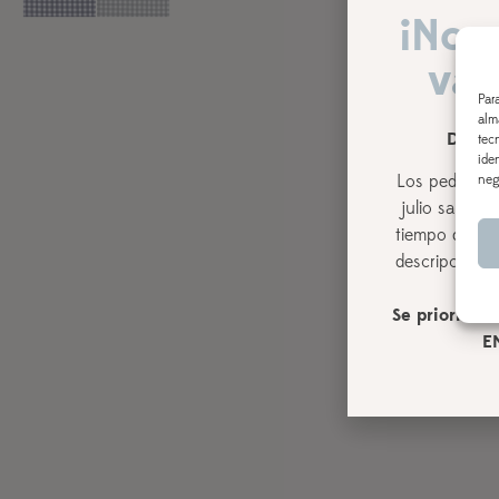
¡Nos
vac
Par
alm
DEL 3
tec
ide
Los pedidos r
neg
julio
saldrán,
tiempo de pro
descripción de
Se priorizará
E