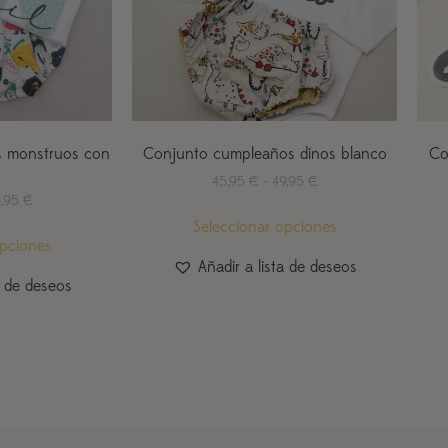
 monstruos con
Conjunto cumpleaños dinos blanco
Co
45,95
€
-
49,95
€
3,95
€
Seleccionar opciones
opciones
Añadir a lista de deseos
a de deseos