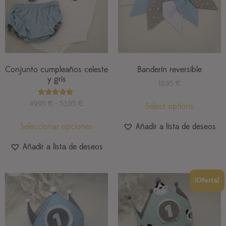
Conjunto cumpleaños celeste
Banderín reversible
y gris
18,95
€
Valorado
49,95
€
-
53,95
€
Select options
con
5.00
de 5
Seleccionar opciones
Añadir a lista de deseos
Añadir a lista de deseos
¡Oferta!