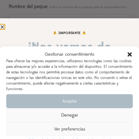
Nombre del peque
Indica el nombre de tu peque para la personalización
IMPORTANTE
Fecha cumple
Indica el día del cumpleaños de tu peque
¡Nos vamos de
Gestionar consentimiento
vacaciones!
Para ofrecer las mejores experiencias, utilizamos tecnologías como las cookies
Observaciones
para almacenar y/o acceder a la información del dispositivo. El consentimiento
de estas tecnologías nos permitirá procesar datos como el comportamiento de
DEL 3 AL 21 DE AGOSTO
navegación o las identificaciones únicas en este sitio. No consentir o retirar el
consentimiento, puede afectar negativamente a ciertas características y
Los pedidos realizados a partir del 28 de julio
saldrán,
funciones.
según orden de entrada y tiempo de procesamiento
Aceptar
AÑADIR AL CARRITO
(indicado en la descripción del producto), a partir del
24 de agosto.
Denegar
Se priorizarán aquellos realizados con ENVÍO
EXPRESS
Ver preferencias
1 VALORACIÓN EN
PACK CUMPLEAÑOS