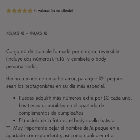
(
1
valoración de cliente)
Valorado
1
con
5.00
de
5 en base
45,95
€
-
49,95
€
a
valoración
de un
cliente
Conjunto de cumple formado por corona reversible
(incluye dos números), tutú y camiseta o body
personalizado.
Hecho a mano con mucho amor, para que l@s peques
sean los protagonistas en su día más especial.
Puedes adquirir más números extra por 1€ cada uno.
Los tienes disponibles en el apartado de
complementos de cumpleaños.
El modelo de la foto es el body cuello batista
** Muy importante dejar el nombre del/a peque en el
apartado correspondiente, así como cualquier otra