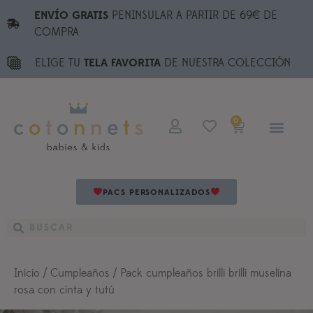
ENVÍO GRATIS
PENINSULAR A PARTIR DE 69€ DE
COMPRA
ELIGE TU
TELA FAVORITA
DE NUESTRA COLECCIÓN
0
PACS PERSONALIZADOS
Inicio
/
Cumpleaños
/ Pack cumpleaños brilli brilli muselina
rosa con cinta y tutú