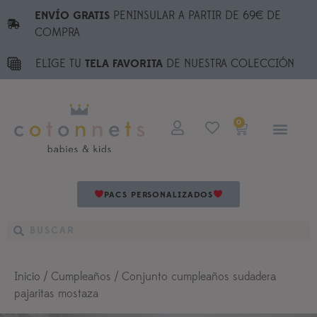
ENVÍO GRATIS
PENINSULAR A PARTIR DE 69€ DE
COMPRA
ELIGE TU
TELA FAVORITA
DE NUESTRA COLECCIÓN
0
PACS PERSONALIZADOS
Inicio
/
Cumpleaños
/ Conjunto cumpleaños sudadera
pajaritas mostaza