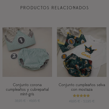
PRODUCTOS RELACIONADOS
Conjunto corona
Conjunto cumpleaños selva
cumpleaños y cubrepañal
con mostaza
mint-gris
Valorado
38,95
€
-
49,95
€
49,95
€
-
53,95
€
con
5.00