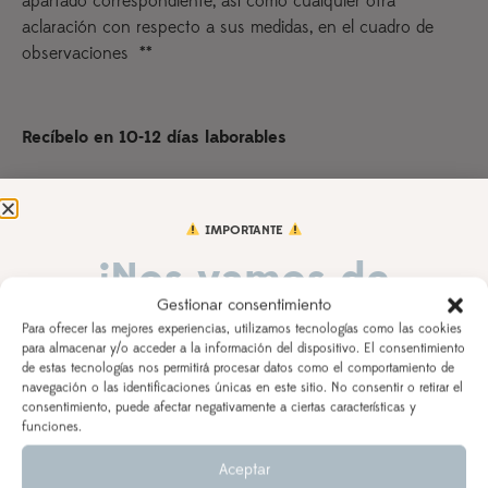
apartado correspondiente, así como cualquier otra
aclaración con respecto a sus medidas, en el cuadro de
observaciones **
Recíbelo en 10-12 días laborables
Años que cumple
IMPORTANTE
¡Nos vamos de
Talla sudadera
Gestionar consentimiento
vacaciones!
Para ofrecer las mejores experiencias, utilizamos tecnologías como las cookies
para almacenar y/o acceder a la información del dispositivo. El consentimiento
de estas tecnologías nos permitirá procesar datos como el comportamiento de
DEL 3 AL 21 DE AGOSTO
navegación o las identificaciones únicas en este sitio. No consentir o retirar el
consentimiento, puede afectar negativamente a ciertas características y
Nombre del peque
Indica el nombre de tu peque para la personalización
Los pedidos realizados a partir del 28 de julio
saldrán,
funciones.
según orden de entrada y tiempo de procesamiento
Aceptar
(indicado en la descripción del producto), a partir del