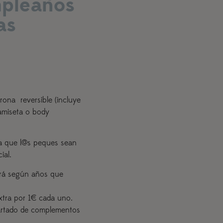
mpleaños
as
ona reversible (incluye
camiseta o body
 que l@s peques sean
ial.
iará según años que
xtra por 1€ cada uno.
partado de complementos