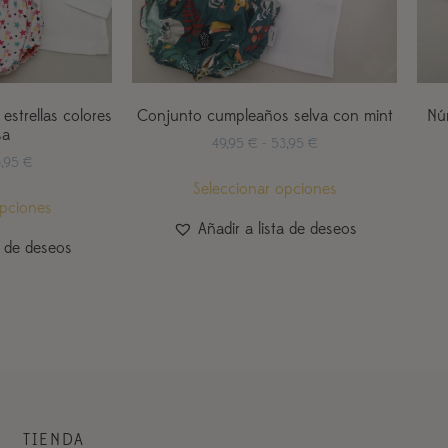
strellas colores
Conjunto cumpleaños selva con mint
Nú
sa
49,95
€
-
53,95
€
3,95
€
Seleccionar opciones
opciones
Añadir a lista de deseos
a de deseos
TIENDA