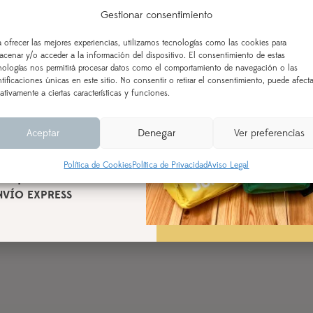
 vamos de
Gestionar consentimiento
aciones!
a ofrecer las mejores experiencias, utilizamos tecnologías como las cookies para
Fecha cumple
acenar y/o acceder a la información del dispositivo. El consentimiento de estas
Indica el día del cumpleaños d
 AL 21 DE AGOSTO
nologías nos permitirá procesar datos como el comportamiento de navegación o las
ntificaciones únicas en este sitio. No consentir o retirar el consentimiento, puede afecta
ealizados a partir del 28 de
ativamente a ciertas características y funciones.
según orden de entrada y
Observaciones
cesamiento (indicado en la
Aceptar
Denegar
Ver preferencias
l producto), a partir del 24
de agosto.
Política de Cookies
Política de Privacidad
Aviso Legal
n aquellos realizados con
NVÍO EXPRESS
AÑADIR AL CARRITO