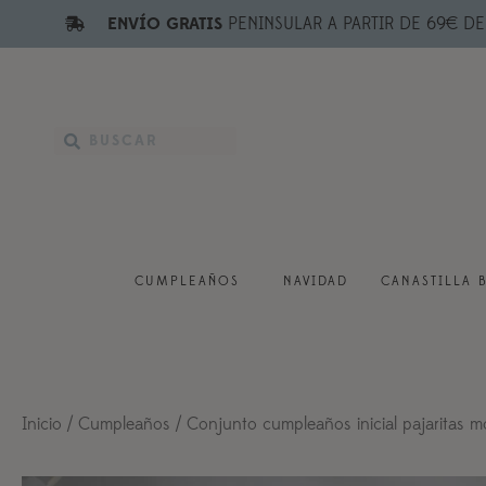
ENVÍO GRATIS
PENINSULAR A PARTIR DE 69€ D
CUMPLEAÑOS
NAVIDAD
CANASTILLA 
Inicio
/
Cumpleaños
/ Conjunto cumpleaños inicial pajaritas mo