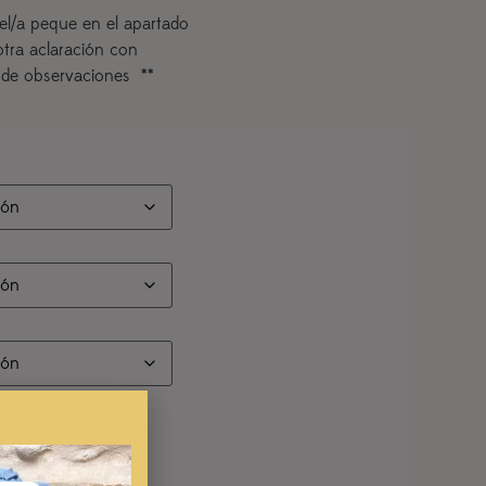
el/a peque en el apartado
otra aclaración con
 de observaciones **
eque para la personalización