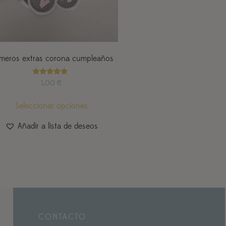
meros extras corona cumpleaños
Valorado
1,00
€
con
4.95
de 5
Seleccionar opciones
Añadir a lista de deseos
CONTACTO