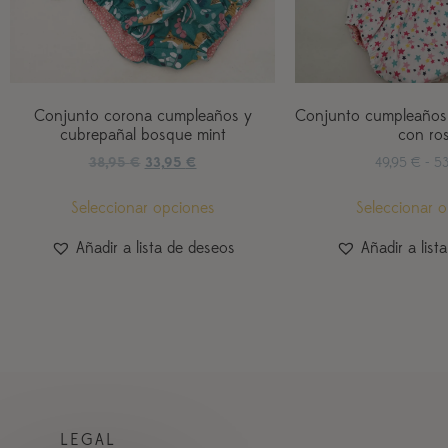
Conjunto corona cumpleaños y
Conjunto cumpleaños e
cubrepañal bosque mint
con ro
38,95
€
33,95
€
49,95
€
-
5
Seleccionar opciones
Seleccionar 
Añadir a lista de deseos
Añadir a list
LEGAL