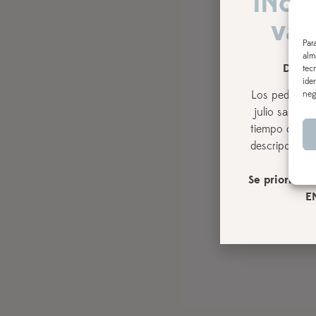
¡Nos
vac
Par
alm
DEL 3
tec
ide
Los pedidos r
neg
julio
saldrán,
tiempo de pro
descripción de
Se priorizará
E