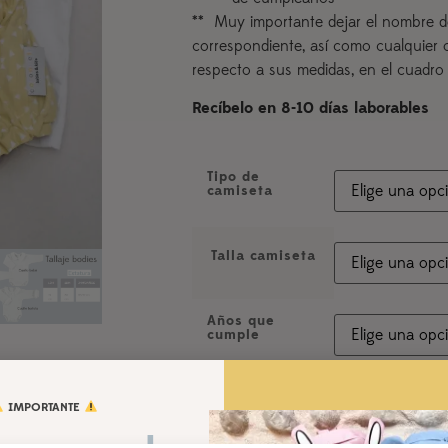
** Muy importante dejar el nombre d
correspondiente, así como cualquier 
respecto a sus medidas, en el cuadro
Recíbelo en 8-10 días laborables
Tipo de
camiseta
Talla camiseta
Años que
cumple
IMPORTANTE
Nombre del peque
Indica el nombre de tu p