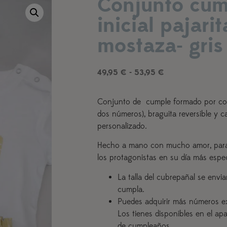
Conjunto cu
inicial pajarit
mostaza- gris
49,95
€
-
53,95
€
Conjunto de cumple formado por cor
dos números), braguita reversible y 
personalizado.
Hecho a mano con mucho amor, para
los protagonistas en su día más espec
La talla del cubrepañal se env
cumpla.
Puedes adquirir más números e
Los tienes disponibles en el a
de cumpleaños