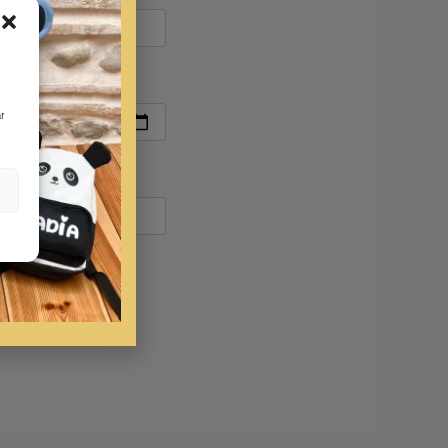
e tu peque
r