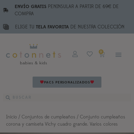
ENVÍO GRATIS
PENINSULAR A PARTIR DE 69€ DE
COMPRA
ELIGE TU
TELA FAVORITA
DE NUESTRA COLECCIÓN
0
PACS PERSONALIZADOS
Inicio
/
Conjuntos de cumpleaños
/ Conjunto cumpleaños
corona y camiseta Vichy cuadro grande. Varios colores