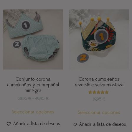
Conjunto corona
Corona cumpleaños
cumpleaños y cubrepañal
reversible selva-mostaza
mint-gris
Valorado
38,95
€
-
49,95
€
19,95
€
con
5.00
de 5
Seleccionar opciones
Seleccionar opciones
Añadir a lista de deseos
Añadir a lista de deseos