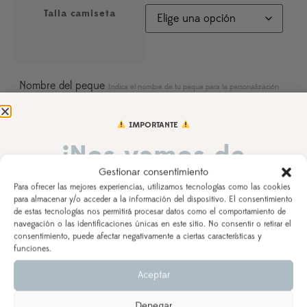
Talla camiseta
Nombre del peque
Indica el nombre de tu peque para la personalización
IMPORTANTE
¡Nos vamos de
Fecha cumple
Indica el día del cumpleaños de tu peque
Gestionar consentimiento
vacaciones!
Para ofrecer las mejores experiencias, utilizamos tecnologías como las cookies
para almacenar y/o acceder a la información del dispositivo. El consentimiento
de estas tecnologías nos permitirá procesar datos como el comportamiento de
Observaciones
DEL 3 AL 21 DE AGOSTO
navegación o las identificaciones únicas en este sitio. No consentir o retirar el
consentimiento, puede afectar negativamente a ciertas características y
Los pedidos realizados a partir del 28 de julio
saldrán,
funciones.
según orden de entrada y tiempo de procesamiento
Aceptar
(indicado en la descripción del producto), a partir del
24 de agosto.
AÑADIR AL CARRITO
Denegar