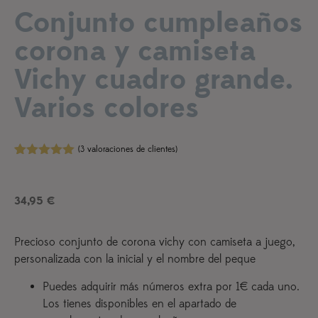
Conjunto cumpleaños
corona y camiseta
Vichy cuadro grande.
Varios colores
(
3
valoraciones de clientes)
Valorado
3
con
5.00
de
5 en base
34,95
€
a
valoraciones
de clientes
Precioso conjunto de corona vichy con camiseta a juego,
personalizada con la inicial y el nombre del peque
Puedes adquirir más números extra por 1€ cada uno.
Los tienes disponibles en el apartado de