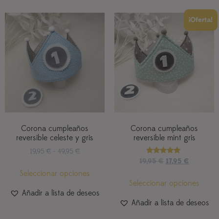
¡Oferta!
Corona cumpleaños
Corona cumpleaños
reversible celeste y gris
reversible mint gris
19,95
€
-
49,95
€
Valorado
19,95
€
17,95
€
con
Seleccionar opciones
5.00
de 5
Seleccionar opciones
Añadir a lista de deseos
Añadir a lista de deseos