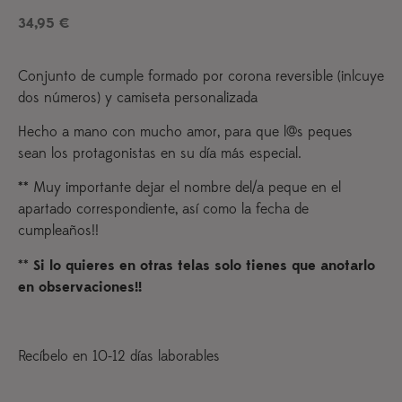
5 en base
34,95
€
a
valoración
de un
cliente
Conjunto de cumple formado por corona reversible (inlcuye
dos números) y camiseta personalizada
Hecho a mano con mucho amor, para que l@s peques
sean los protagonistas en su día más especial.
** Muy importante dejar el nombre del/a peque en el
apartado correspondiente, así como la fecha de
cumpleaños!!
**
Si lo quieres en otras telas solo tienes que anotarlo
en observaciones!!
Recíbelo en 10-12 días laborables