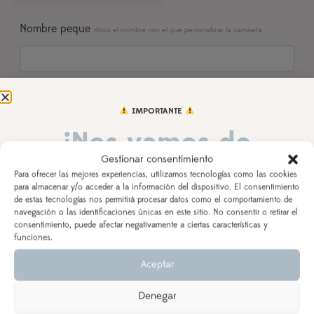
Nombre peque
dinos el nombre con el que personalizar la camiseta
Fecha del cumple
IMPORTANTE
¡Nos vamos de
Gestionar consentimiento
vacaciones!
Observaciones
Para ofrecer las mejores experiencias, utilizamos tecnologías como las cookies
para almacenar y/o acceder a la información del dispositivo. El consentimiento
de estas tecnologías nos permitirá procesar datos como el comportamiento de
DEL 3 AL 21 DE AGOSTO
navegación o las identificaciones únicas en este sitio. No consentir o retirar el
consentimiento, puede afectar negativamente a ciertas características y
Los pedidos realizados a partir del 28 de julio
saldrán,
funciones.
AÑADIR AL CARRITO
según orden de entrada y tiempo de procesamiento
Aceptar
(indicado en la descripción del producto), a partir del
24 de agosto.
Denegar
Se priorizarán aquellos realizados con ENVÍO