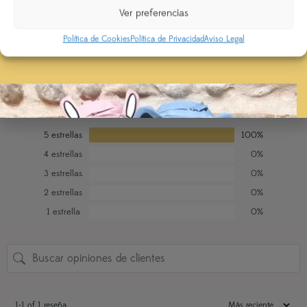
1 VALORACIÓN EN
CORONA Y CAMISETA
EXPRESS
Ver preferencias
ESPACIO
Política de Cookies
Política de Privacidad
Aviso Legal
5,0
Basado en 1 reseñas.
5 estrellas
100%
4 estrellas
0%
3 estrellas
0%
2 estrellas
0%
1 estrella
0%
1-1 of 1 reseña