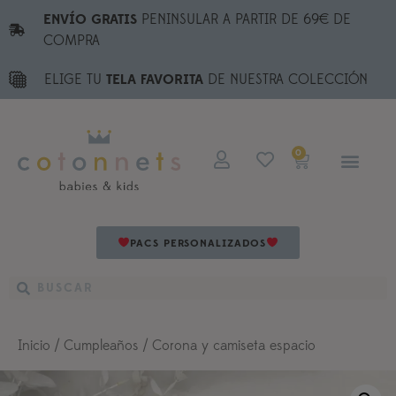
ENVÍO GRATIS
PENINSULAR A PARTIR DE 69€ DE
COMPRA
ELIGE TU
TELA FAVORITA
DE NUESTRA COLECCIÓN
0
PACS PERSONALIZADOS
Inicio
/
Cumpleaños
/ Corona y camiseta espacio