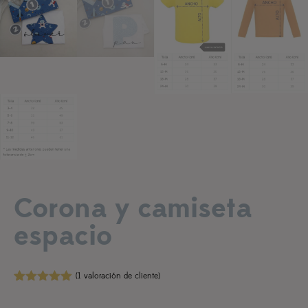
Añadir a lista de deseos
Corona y camiseta
espacio
(
1
valoración de cliente)
Valorado
1
con
5.00
de