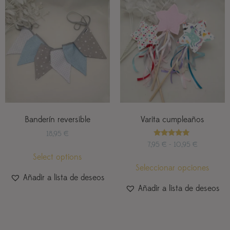
Banderín reversible
Varita cumpleaños
18,95
€
Valorado
7,95
€
-
10,95
€
con
Select options
5.00
de 5
Seleccionar opciones
Añadir a lista de deseos
Añadir a lista de deseos