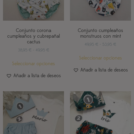
Conjunto corona
Conjunto cumpleaños
cumpleaños y cubrepañal
monstruos con mint
cactus
49,95
€
-
53,95
€
38,95
€
-
49,95
€
Seleccionar opciones
Seleccionar opciones
Añadir a lista de deseos
Añadir a lista de deseos