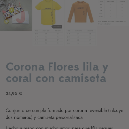
Corona Flores lila y
Añadir a lista de deseos
coral con camiseta
34,95
€
Conjunto de cumple formado por corona reversible (inlcuye
dos números) y camiseta personalizada
Hecho a mano con mucho amor, para que l@s peques