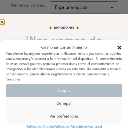
Números corona
IMPORTANTE
Nombre peque
¡Nos vamos de
dinos el nombre con el que personalizar la camiseta
Gestionar consentimiento
vacaciones!
Para ofrecer las mejores experiencias, utilizamos tecnologías como las cookies
para almacenar y/o acceder a la información del dispositivo. El consentimiento
Fecha del cumple
de estas tecnologías nos permitirá procesar datos como el comportamiento de
DEL 3 AL 21 DE AGOSTO
navegación o las identificaciones únicas en este sitio. No consentir o retirar el
consentimiento, puede afectar negativamente a ciertas características y
Los pedidos realizados a partir del 28 de julio
saldrán,
funciones.
según orden de entrada y tiempo de procesamiento
Observaciones
Aceptar
(indicado en la descripción del producto), a partir del
24 de agosto.
Denegar
Se priorizarán aquellos realizados con ENVÍO
EXPRESS
Ver preferencias
AÑADIR AL CARRITO
Política de Cookies
Política de Privacidad
Aviso Legal