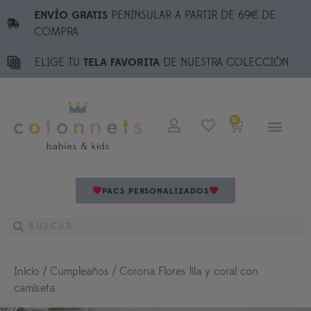
ENVÍO GRATIS
PENINSULAR A PARTIR DE 69€ DE
COMPRA
ELIGE TU
TELA FAVORITA
DE NUESTRA COLECCIÓN
0
PACS PERSONALIZADOS
Inicio
/
Cumpleaños
/ Corona Flores lila y coral con
camiseta