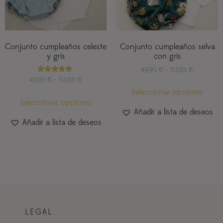
Conjunto cumpleaños celeste
Conjunto cumpleaños selva
y gris
con gris
49,95
€
-
53,95
€
Valorado
49,95
€
-
53,95
€
con
Seleccionar opciones
5.00
de 5
Seleccionar opciones
Añadir a lista de deseos
Añadir a lista de deseos
LEGAL