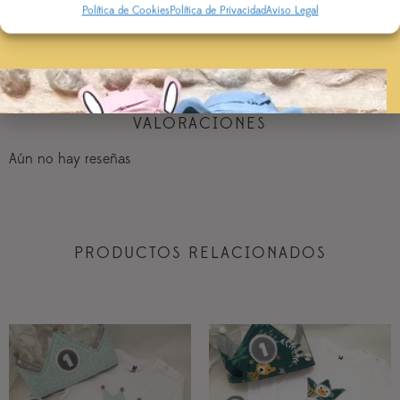
Política de Cookies
Política de Privacidad
Aviso Legal
AÑADIR AL CARRITO
VALORACIONES
Aún no hay reseñas
PRODUCTOS RELACIONADOS