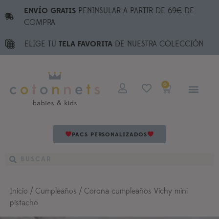
ENVÍO GRATIS
PENINSULAR A PARTIR DE 69€ DE
COMPRA
ELIGE TU
TELA FAVORITA
DE NUESTRA COLECCIÓN
0
PACS PERSONALIZADOS
Inicio
/
Cumpleaños
/ Corona cumpleaños Vichy mini
pistacho