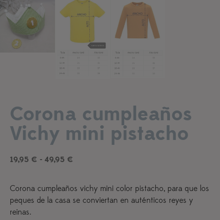
Corona cumpleaños
Añadir a lista de deseos
Vichy mini pistacho
19,95
€
-
49,95
€
Corona cumpleaños vichy mini color pistacho, para que los
peques de la casa se conviertan en auténticos reyes y
reinas.