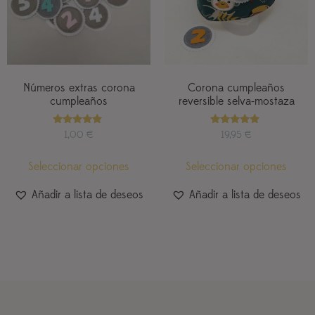
Números extras corona
Corona cumpleaños
cumpleaños
reversible selva-mostaza
Valorado
Valorado
1,00
€
19,95
€
con
con
4.95
5.00
de 5
de 5
Seleccionar opciones
Seleccionar opciones
Añadir a lista de deseos
Añadir a lista de deseos