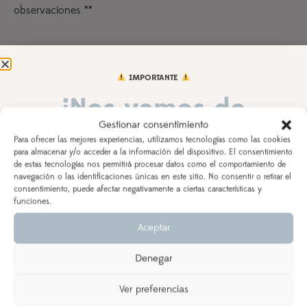
observaciones **
Números
corona
IMPORTANTE
¡Nos vamos de
Accesorios
Gestionar consentimiento
vacaciones!
Para ofrecer las mejores experiencias, utilizamos tecnologías como las cookies
para almacenar y/o acceder a la información del dispositivo. El consentimiento
de estas tecnologías nos permitirá procesar datos como el comportamiento de
DEL 3 AL 21 DE AGOSTO
navegación o las identificaciones únicas en este sitio. No consentir o retirar el
Fecha del cumple
consentimiento, puede afectar negativamente a ciertas características y
Los pedidos realizados a partir del 28 de julio
saldrán,
funciones.
según orden de entrada y tiempo de procesamiento
Aceptar
(indicado en la descripción del producto), a partir del
24 de agosto.
Observaciones
Denegar
Se priorizarán aquellos realizados con ENVÍO
EXPRESS
Ver preferencias