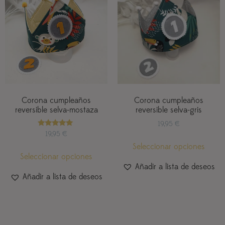
Corona cumpleaños
Corona cumpleaños
reversible selva-mostaza
reversible selva-gris
19,95
€
Valorado
19,95
€
con
Seleccionar opciones
5.00
de 5
Seleccionar opciones
Añadir a lista de deseos
Añadir a lista de deseos