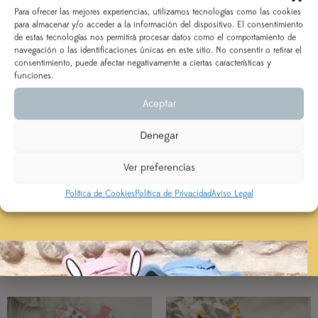
vacaciones!
Para ofrecer las mejores experiencias, utilizamos tecnologías como las cookies
para almacenar y/o acceder a la información del dispositivo. El consentimiento
de estas tecnologías nos permitirá procesar datos como el comportamiento de
DEL 3 AL 21 DE AGOSTO
navegación o las identificaciones únicas en este sitio. No consentir o retirar el
consentimiento, puede afectar negativamente a ciertas características y
AÑADIR AL CARRITO
Los pedidos realizados a partir del 28 de julio
saldrán,
funciones.
según orden de entrada y tiempo de procesamiento
Aceptar
(indicado en la descripción del producto), a partir del
24 de agosto.
Denegar
VALORACIONES
Se priorizarán aquellos realizados con ENVÍO
EXPRESS
Aún no hay reseñas
Ver preferencias
Política de Cookies
Política de Privacidad
Aviso Legal
PRODUCTOS RELACIONADOS