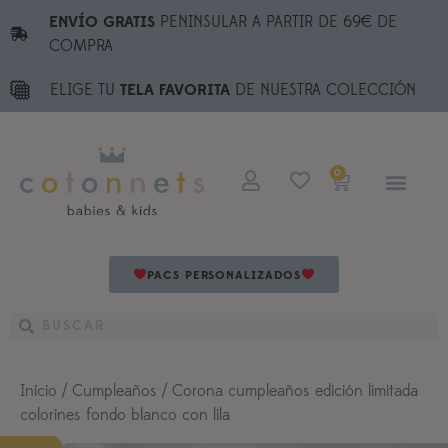
ENVÍO GRATIS
PENINSULAR A PARTIR DE 69€ DE
COMPRA
ELIGE TU
TELA FAVORITA
DE NUESTRA COLECCIÓN
0
PACS PERSONALIZADOS
Inicio
/
Cumpleaños
/ Corona cumpleaños edición limitada
colorines fondo blanco con lila