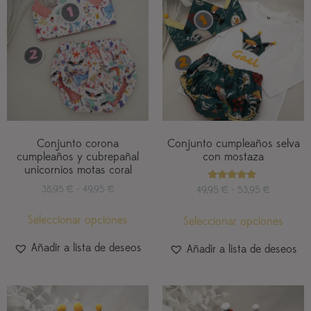
Conjunto corona
Conjunto cumpleaños selva
cumpleaños y cubrepañal
con mostaza
unicornios motas coral
Valorado
38,95
€
-
49,95
€
49,95
€
-
53,95
€
con
5.00
de 5
Seleccionar opciones
Seleccionar opciones
Añadir a lista de deseos
Añadir a lista de deseos