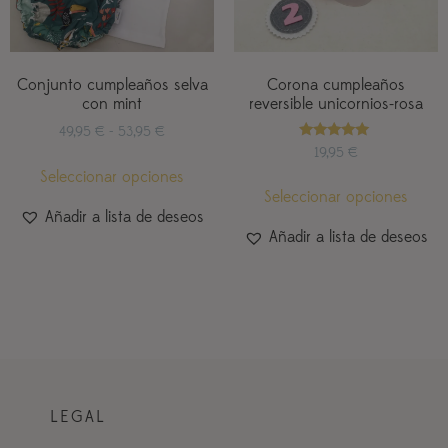
Conjunto cumpleaños selva
Corona cumpleaños
con mint
reversible unicornios-rosa
49,95
€
-
53,95
€
Valorado
19,95
€
con
Seleccionar opciones
5.00
de 5
Seleccionar opciones
Añadir a lista de deseos
Añadir a lista de deseos
LEGAL