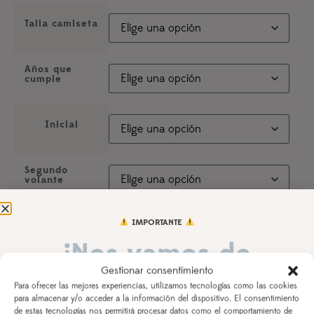
Talla camiseta
Años que
cumple
Inicial
Segundo
volante
IMPORTANTE
¡Nos vamos de
Nombre del peque
Indica el nombre de tu peque para la personalización
Gestionar consentimiento
vacaciones!
Para ofrecer las mejores experiencias, utilizamos tecnologías como las cookies
para almacenar y/o acceder a la información del dispositivo. El consentimiento
de estas tecnologías nos permitirá procesar datos como el comportamiento de