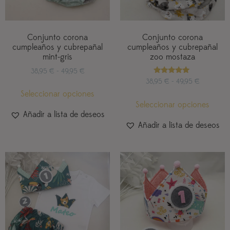
Conjunto corona
Conjunto corona
cumpleaños y cubrepañal
cumpleaños y cubrepañal
mint-gris
zoo mostaza
38,95
€
-
49,95
€
Valorado
38,95
€
-
49,95
€
con
Seleccionar opciones
5.00
de 5
Seleccionar opciones
Añadir a lista de deseos
Añadir a lista de deseos