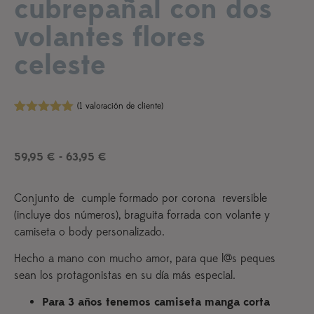
cubrepañal con dos
volantes flores
celeste
(
1
valoración de cliente)
Valorado
1
con
5.00
de
5 en base
59,95
€
-
63,95
€
a
valoración
de un
cliente
Conjunto de cumple formado por corona reversible
(incluye dos números), braguita forrada con volante y
camiseta o body personalizado.
Hecho a mano con mucho amor, para que l@s peques
sean los protagonistas en su día más especial.
Para 3 años tenemos camiseta manga corta