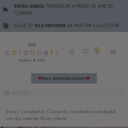
ENVÍO GRATIS
PENINSULAR A PARTIR DE 69€ DE
COMPRA
ELIGE TU
TELA FAVORITA
DE NUESTRA COLECCIÓN
0
PACS PERSONALIZADOS
Inicio
/
Cumpleaños
/ Conjunto cumpleaños cubrepañal
con dos volantes flores celeste