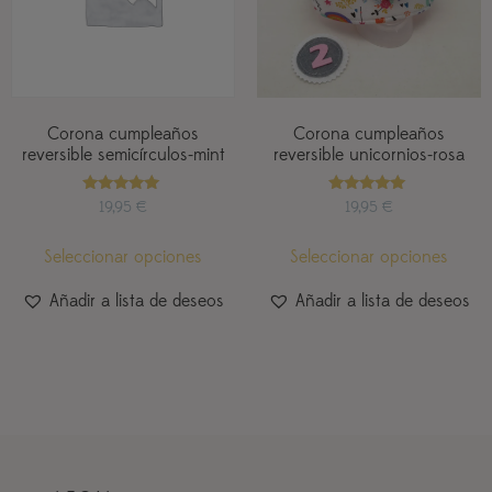
Corona cumpleaños
Corona cumpleaños
reversible semicírculos-mint
reversible unicornios-rosa
Valorado
Valorado
19,95
€
19,95
€
con
con
5.00
5.00
de 5
de 5
Seleccionar opciones
Seleccionar opciones
Añadir a lista de deseos
Añadir a lista de deseos