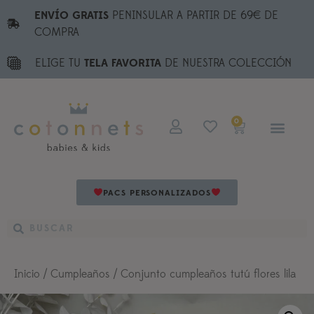
ENVÍO GRATIS
PENINSULAR A PARTIR DE 69€ DE
COMPRA
ELIGE TU
TELA FAVORITA
DE NUESTRA COLECCIÓN
0
PACS PERSONALIZADOS
Inicio
/
Cumpleaños
/ Conjunto cumpleaños tutú flores lila