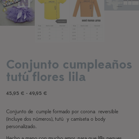
Conjunto cumpleaños
Añadir a lista de deseos
tutú flores lila
45,95
€
-
49,95
€
Conjunto de cumple formado por corona reversible
(incluye dos números), tutú y camiseta o body
personalizado.
Hecho a mano con mucho amor, para que l@s peques