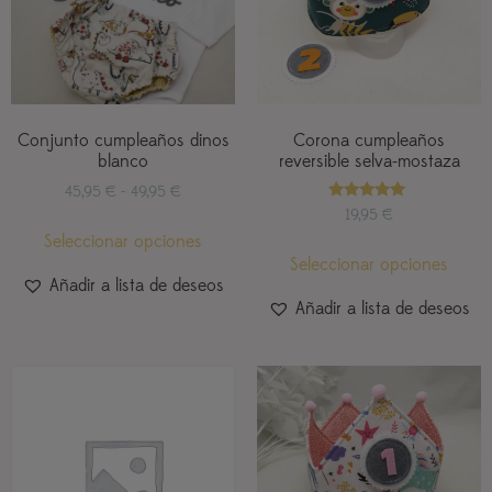
Conjunto cumpleaños dinos
Corona cumpleaños
blanco
reversible selva-mostaza
45,95
€
-
49,95
€
Valorado
19,95
€
con
Seleccionar opciones
5.00
de 5
Seleccionar opciones
Añadir a lista de deseos
Añadir a lista de deseos