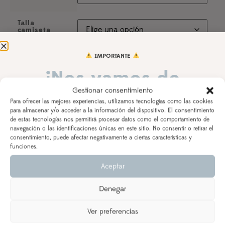
Talla
camiseta
IMPORTANTE
¡Nos vamos de
Nombre del peque
Indica el nombre de tu peque para la personalización
Gestionar consentimiento
vacaciones!
Para ofrecer las mejores experiencias, utilizamos tecnologías como las cookies
para almacenar y/o acceder a la información del dispositivo. El consentimiento
de estas tecnologías nos permitirá procesar datos como el comportamiento de
DEL 3 AL 21 DE AGOSTO
Fecha cumple
Indica el día del cumpleaños de tu peque
navegación o las identificaciones únicas en este sitio. No consentir o retirar el
consentimiento, puede afectar negativamente a ciertas características y
Los pedidos realizados a partir del 28 de julio
saldrán,
funciones.
según orden de entrada y tiempo de procesamiento
Aceptar
(indicado en la descripción del producto), a partir del
Observaciones
24 de agosto.
Denegar
Se priorizarán aquellos realizados con ENVÍO
EXPRESS
Ver preferencias