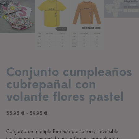
Conjunto cumpleaños
Añadir a lista de deseos
cubrepañal con
volante flores pastel
55,95
€
-
59,95
€
Conjunto de cumple formado por corona reversible
(incluye dos números), braguita forrada con volante y