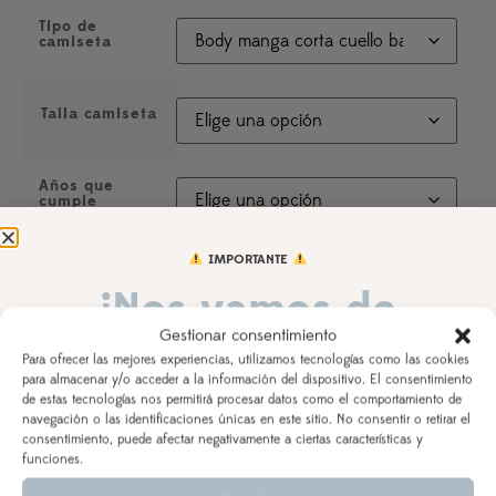
Tipo de
camiseta
Talla camiseta
Años que
cumple
IMPORTANTE
Color tela
reverso
¡Nos vamos de
Gestionar consentimiento
vacaciones!
Inicial
Para ofrecer las mejores experiencias, utilizamos tecnologías como las cookies
para almacenar y/o acceder a la información del dispositivo. El consentimiento
de estas tecnologías nos permitirá procesar datos como el comportamiento de
Limpiar
DEL 3 AL 21 DE AGOSTO
navegación o las identificaciones únicas en este sitio. No consentir o retirar el
consentimiento, puede afectar negativamente a ciertas características y
Los pedidos realizados a partir del 28 de julio
saldrán,
funciones.
Nombre del peque
Indica el nombre de tu peque para la personalización
según orden de entrada y tiempo de procesamiento