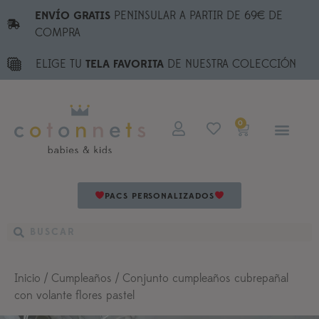
ENVÍO GRATIS
PENINSULAR A PARTIR DE 69€ DE
COMPRA
ELIGE TU
TELA FAVORITA
DE NUESTRA COLECCIÓN
0
PACS PERSONALIZADOS
Inicio
/
Cumpleaños
/ Conjunto cumpleaños cubrepañal
con volante flores pastel