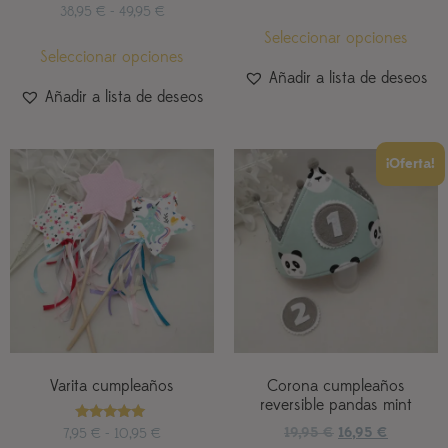
38,95
€
-
49,95
€
Seleccionar opciones
Seleccionar opciones
Añadir a lista de deseos
Añadir a lista de deseos
¡Oferta!
Varita cumpleaños
Corona cumpleaños
reversible pandas mint
Valorado
19,95
€
16,95
€
7,95
€
-
10,95
€
con