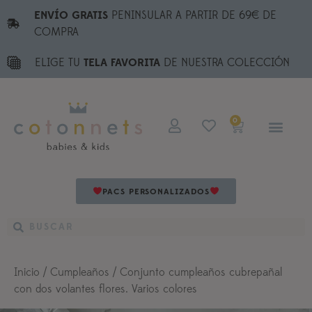
ENVÍO GRATIS
PENINSULAR A PARTIR DE 69€ DE
COMPRA
ELIGE TU
TELA FAVORITA
DE NUESTRA COLECCIÓN
0
PACS PERSONALIZADOS
Inicio
/
Cumpleaños
/ Conjunto cumpleaños cubrepañal
con dos volantes flores. Varios colores