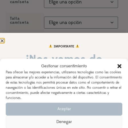
camiseta
Talla
camiseta
Años que
cumple
IMPORTANTE
¡Nos vamos de
Tela flores
Gestionar consentimiento
vacaciones!
Para ofrecer las mejores experiencias, utilizamos tecnologías como las cookies
para almacenar y/o acceder a la información del dispositivo. El consentimiento
Inicial
de estas tecnologías nos permitirá procesar datos como el comportamiento de
DEL 3 AL 21 DE AGOSTO
navegación o las identificaciones únicas en este sitio. No consentir o retirar el
consentimiento, puede afectar negativamente a ciertas características y
Los pedidos realizados a partir del 28 de julio
saldrán,
funciones.
Segundo
según orden de entrada y tiempo de procesamiento
volante
Aceptar
(indicado en la descripción del producto), a partir del
24 de agosto.
Denegar
Se priorizarán aquellos realizados con ENVÍO