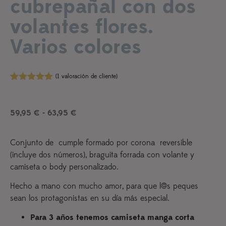
cubrepañal con dos
volantes flores.
Varios colores
(
1
valoración de cliente)
Valorado
1
con
5.00
de
5 en base
59,95
€
-
63,95
€
a
valoración
de un
cliente
Conjunto de cumple formado por corona reversible
(incluye dos números), braguita forrada con volante y
camiseta o body personalizado.
Hecho a mano con mucho amor, para que l@s peques
sean los protagonistas en su día más especial.
Para 3 años tenemos camiseta manga corta