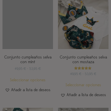
Conjunto cumpleaños selva
Conjunto cumpleaños selva
con mint
con mostaza
49,95
€
-
53,95
€
Valorado
49,95
€
-
53,95
€
con
Seleccionar opciones
5.00
de 5
Seleccionar opciones
Añadir a lista de deseos
Añadir a lista de deseos