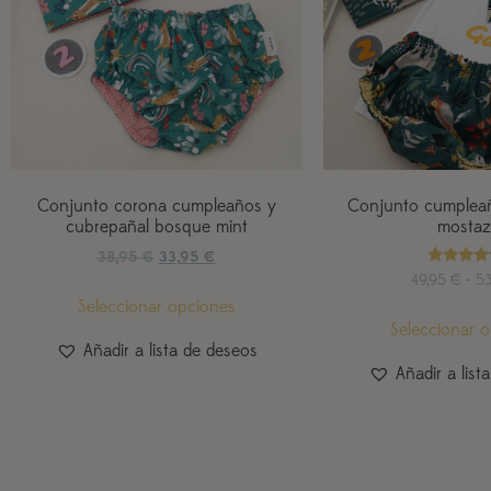
Conjunto corona cumpleaños y
Conjunto cumpleañ
cubrepañal bosque mint
mostaz
38,95
€
33,95
€
Valorad
49,95
€
-
5
con
Seleccionar opciones
5.00
de 5
Seleccionar 
Añadir a lista de deseos
Añadir a list