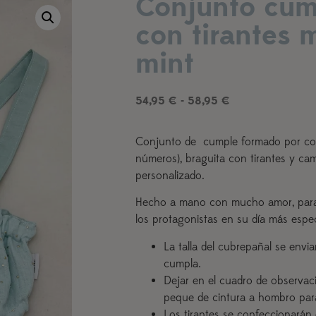
Conjunto cu
con tirantes 
mint
54,95
€
-
58,95
€
Conjunto de cumple formado por co
números), braguita con tirantes y ca
personalizado.
Hecho a mano con mucho amor, para
los protagonistas en su día más espec
La talla del cubrepañal se env
cumpla.
Dejar en el cuadro de observac
peque de cintura a hombro para 
Los tirantes se confeccionarán en