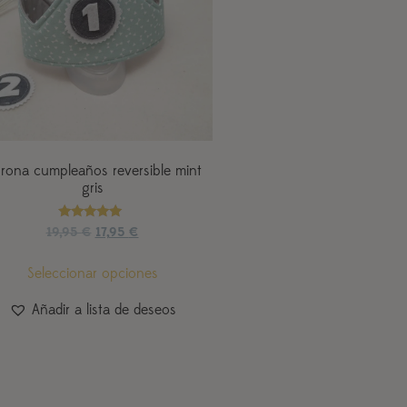
rona cumpleaños reversible mint
gris
Valorado
19,95
€
17,95
€
con
5.00
de 5
Seleccionar opciones
Añadir a lista de deseos