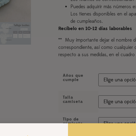
Puedes adquirir más números e
Los tienes disponibles en el a
de cumpleaños.
Recíbelo en 10-12 días laborables
** Muy importante dejar el nombre d
correspondiente, así como cualquier 
respecto a sus medidas, en el cuadro
Años que
cumple
Talla
camiseta
Tipo de
camiseta