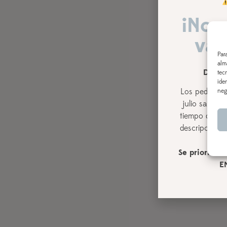
¡Nos
vac
Par
alm
DEL 3
tec
ide
Los pedidos r
neg
julio
saldrán,
tiempo de pro
descripción de
Se priorizará
E