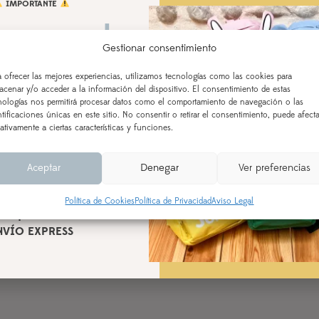
IMPORTANTE
 vamos de
Nombre del peque
Indica el nombre de tu p
Gestionar consentimiento
aciones!
a ofrecer las mejores experiencias, utilizamos tecnologías como las cookies para
acenar y/o acceder a la información del dispositivo. El consentimiento de estas
 AL 21 DE AGOSTO
nologías nos permitirá procesar datos como el comportamiento de navegación o las
Fecha cumple
Indica el día del cumpleaños d
ntificaciones únicas en este sitio. No consentir o retirar el consentimiento, puede afecta
ealizados a partir del 28 de
ativamente a ciertas características y funciones.
según orden de entrada y
cesamiento (indicado en la
Aceptar
Denegar
Ver preferencias
Observaciones
l producto), a partir del 24
de agosto.
Política de Cookies
Política de Privacidad
Aviso Legal
n aquellos realizados con
NVÍO EXPRESS
AÑADIR AL CARRITO