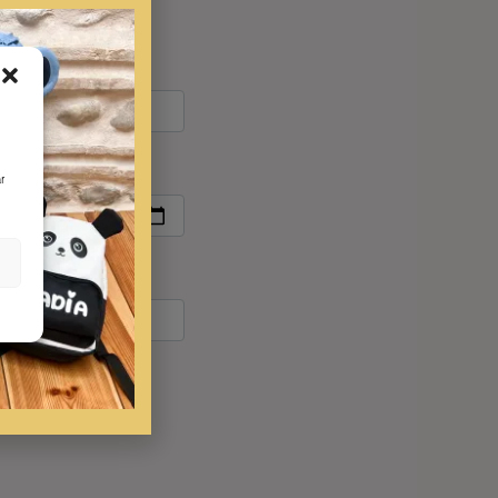
eque para la personalización
e tu peque
r