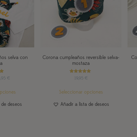
os selva con
Corona cumpleaños reversible selva-
Co
a
mostaza
o
Valorado
3,95
€
19,95
€
con
5.00
de 5
opciones
Seleccionar opciones
a de deseos
Añadir a lista de deseos