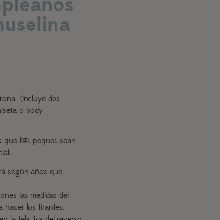
mpleaños
muselina
rona (incluye dos
miseta o body
 que l@s peques sean
ial.
iará según años que
iones las medidas del
hacer los tirantes.
 la tela lisa del reverso.