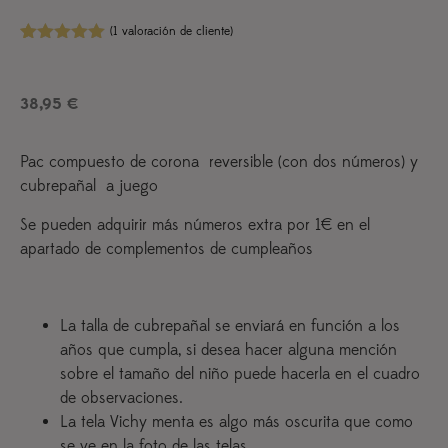
(
1
valoración de cliente)
Valorado
1
con
5.00
de
5 en base
38,95
€
a
valoración
de un
cliente
Pac compuesto de corona reversible (con dos números) y
cubrepañal a juego
Se pueden adquirir más números extra por 1€ en el
apartado de complementos de cumpleaños
La talla de cubrepañal se enviará en función a los
años que cumpla, si desea hacer alguna mención
sobre el tamaño del niño puede hacerla en el cuadro
de observaciones.
La tela Vichy menta es algo más oscurita que como
se ve en la foto de las telas