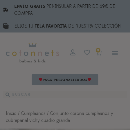
ENVÍO GRATIS
PENINSULAR A PARTIR DE 69€ DE
COMPRA
ELIGE TU
TELA FAVORITA
DE NUESTRA COLECCIÓN
0
PACS PERSONALIZADOS
Inicio
/
Cumpleaños
/ Conjunto corona cumpleaños y
cubrepañal vichy cuadro grande