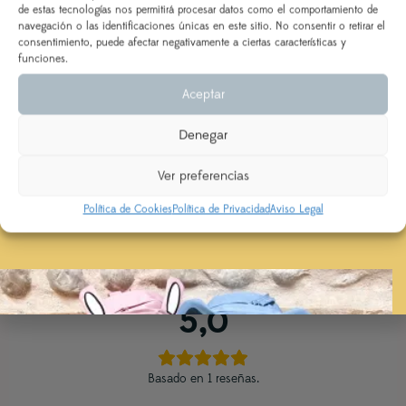
de estas tecnologías nos permitirá procesar datos como el comportamiento de
DEL 3 AL 21 DE AGOSTO
Observaciones
navegación o las identificaciones únicas en este sitio. No consentir o retirar el
consentimiento, puede afectar negativamente a ciertas características y
Los pedidos realizados a partir del 28 de julio
saldrán,
funciones.
según orden de entrada y tiempo de procesamiento
Aceptar
(indicado en la descripción del producto), a partir del
24 de agosto.
AÑADIR AL CARRITO
Denegar
Se priorizarán aquellos realizados con ENVÍO
EXPRESS
Ver preferencias
Política de Cookies
Política de Privacidad
Aviso Legal
1 VALORACIÓN EN
CONJUNTO CORONA
CUMPLEAÑOS Y CUBREPAÑAL VICHY
CUADRO GRANDE
5,0
Basado en 1 reseñas.