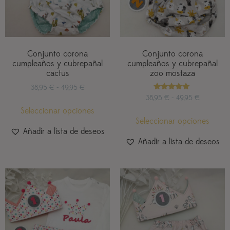
Conjunto corona
Conjunto corona
cumpleaños y cubrepañal
cumpleaños y cubrepañal
cactus
zoo mostaza
38,95
€
-
49,95
€
Valorado
38,95
€
-
49,95
€
con
Seleccionar opciones
5.00
de 5
Seleccionar opciones
Añadir a lista de deseos
Añadir a lista de deseos