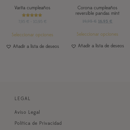
Varita cumpleaños
Corona cumpleaños
reversible pandas mint
Valorado
19,95
€
16,95
€
7,95
€
-
10,95
€
con
5.00
de 5
Seleccionar opciones
Seleccionar opciones
Añadir a lista de deseos
Añadir a lista de deseos
LEGAL
Aviso Legal
Política de Privacidad