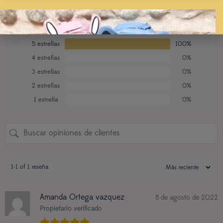
Basado en 1 reseñas.
5 estrellas
100%
4 estrellas
0%
3 estrellas
0%
2 estrellas
0%
1 estrella
0%
1-1 of 1 reseña
Amanda Ortega vazquez
8 de agosto de 2022
Propietario verificado