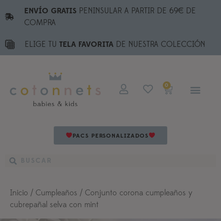
ENVÍO GRATIS
PENINSULAR A PARTIR DE 69€ DE
COMPRA
ELIGE TU
TELA FAVORITA
DE NUESTRA COLECCIÓN
0
PACS PERSONALIZADOS
Inicio
/
Cumpleaños
/ Conjunto corona cumpleaños y
cubrepañal selva con mint