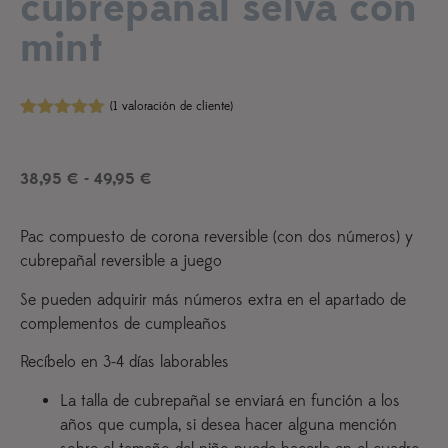
cubrepañal selva con
mint
(
1
valoración de cliente)
Valorado
1
con
5.00
de
5 en base
38,95
€
-
49,95
€
a
valoración
de un
cliente
Pac compuesto de corona reversible (con dos números) y
cubrepañal reversible a juego
Se pueden adquirir más números extra en el apartado de
complementos de cumpleaños
Recíbelo en 3-4 días laborables
La talla de cubrepañal se enviará en función a los
años que cumpla, si desea hacer alguna mención