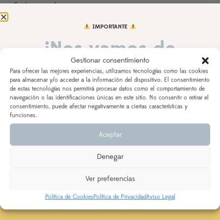
Fecha cumple
Indica la fecha del cumpleaños
IMPORTANTE
¡Nos vamos de
Observaciones
Gestionar consentimiento
vacaciones!
Para ofrecer las mejores experiencias, utilizamos tecnologías como las cookies
para almacenar y/o acceder a la información del dispositivo. El consentimiento
de estas tecnologías nos permitirá procesar datos como el comportamiento de
DEL 3 AL 21 DE AGOSTO
navegación o las identificaciones únicas en este sitio. No consentir o retirar el
consentimiento, puede afectar negativamente a ciertas características y
AÑADIR AL CARRITO
Los pedidos realizados a partir del 28 de julio
saldrán,
funciones.
según orden de entrada y tiempo de procesamiento
Aceptar
(indicado en la descripción del producto), a partir del
24 de agosto.
Denegar
1 VALORACIÓN EN
CONJUNTO CORONA
Se priorizarán aquellos realizados con ENVÍO
CUMPLEAÑOS Y CUBREPAÑAL SELVA CON
EXPRESS
Ver preferencias
MINT
Política de Cookies
Política de Privacidad
Aviso Legal
5,0