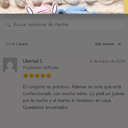
1 estrella
0%
1-1 of 1 reseña
Libertad S.
11 de marzo de 2024
Propietario verificado
El conjunto es precioso. Ademas se nota que está
confeccionado con mucho mimo. Lo pedí un jueves
por la noche y el martes lo teníamos en casa.
Quedamos encantados.