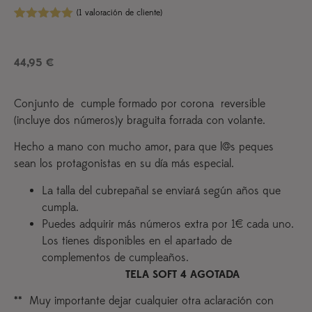
(
1
valoración de cliente)
Valorado
1
con
5.00
de
5 en base
44,95
€
a
valoración
de un
cliente
Conjunto de cumple formado por corona reversible
(incluye dos números)y braguita forrada con volante.
Hecho a mano con mucho amor, para que l@s peques
sean los protagonistas en su día más especial.
La talla del cubrepañal se enviará según años que
cumpla.
Puedes adquirir más números extra por 1€ cada uno.
Los tienes disponibles en el apartado de
complementos de cumpleaños.
TELA SOFT 4 AGOTADA
** Muy importante dejar cualquier otra aclaración con