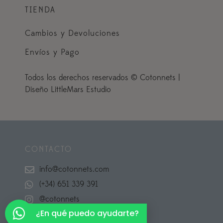
TIENDA
Cambios y Devoluciones
Envíos y Pago
Todos los derechos reservados © Cotonnets |
Diseño LittleMars Estudio
CONTACTO
info@cotonnets.com
(+34) 651 339 391
@cotonnets
¿En qué puedo ayudarte?