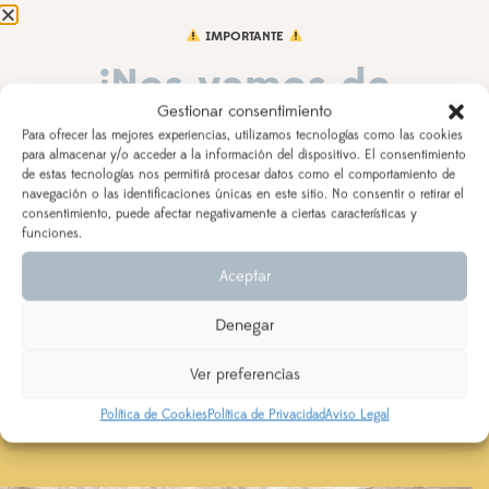
IMPORTANTE
AÑADIR AL CARRITO
¡Nos vamos de
Gestionar consentimiento
vacaciones!
Para ofrecer las mejores experiencias, utilizamos tecnologías como las cookies
para almacenar y/o acceder a la información del dispositivo. El consentimiento
1 VALORACIÓN EN
CONJUNTO CORONA Y
de estas tecnologías nos permitirá procesar datos como el comportamiento de
DEL 3 AL 21 DE AGOSTO
navegación o las identificaciones únicas en este sitio. No consentir o retirar el
CUBREPAÑAL CON VOLANTE
consentimiento, puede afectar negativamente a ciertas características y
Los pedidos realizados a partir del 28 de julio
saldrán,
funciones.
según orden de entrada y tiempo de procesamiento
5,0
Aceptar
(indicado en la descripción del producto), a partir del
24 de agosto.
Denegar
Se priorizarán aquellos realizados con ENVÍO
Basado en 1 reseñas.
EXPRESS
Ver preferencias
5 estrellas
100%
Política de Cookies
Política de Privacidad
Aviso Legal
4 estrellas
0%
3 estrellas
0%
2 estrellas
0%