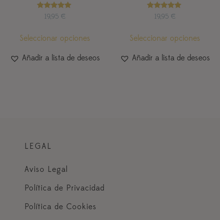
Valorado
Valorado
19,95
€
19,95
€
con
con
5.00
5.00
de 5
de 5
Seleccionar opciones
Seleccionar opciones
Añadir a lista de deseos
Añadir a lista de deseos
LEGAL
Aviso Legal
Política de Privacidad
Política de Cookies