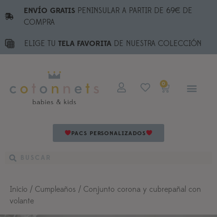
ENVÍO GRATIS
PENINSULAR A PARTIR DE 69€ DE
COMPRA
ELIGE TU
TELA FAVORITA
DE NUESTRA COLECCIÓN
0
PACS PERSONALIZADOS
Inicio
/
Cumpleaños
/ Conjunto corona y cubrepañal con
volante