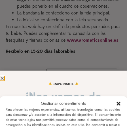
puedes ponerlo en el cuadro de observaciones.
La bandana la confecciono con la tela principal.
La inicial se confecciona con la tela secundaria
En nuestra web hay un sinfín de productos pensados para
tu bebé. Puedes complementar tu canastilla con las
fresquitas y tiernas colonias de
www.aromaticsonline.es
Recíbelo en 15-20 días laborables
Tipo de body
IMPORTANTE
¡Nos vamos de
Talla body
Gestionar consentimiento
vacaciones!
Para ofrecer las mejores experiencias, utilizamos tecnologías como las cookies
Talla
para almacenar y/o acceder a la información del dispositivo. El consentimiento
cubrepañal
de estas tecnologías nos permitirá procesar datos como el comportamiento de
DEL 3 AL 21 DE AGOSTO
navegación o las identificaciones únicas en este sitio. No consentir o retirar el