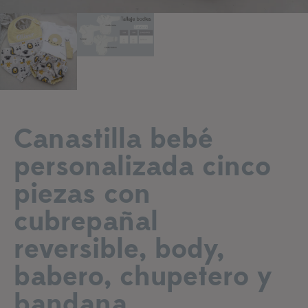
Añadir a lista de deseos
Canastilla bebé
personalizada cinco
piezas con
cubrepañal
reversible, body,
babero, chupetero y
bandana