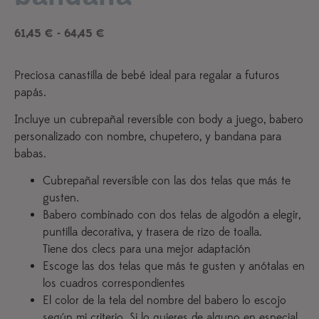
61,45
€
-
64,45
€
Preciosa canastilla de bebé ideal para regalar a futuros
papás.
Incluye un cubrepañal reversible con body a juego, babero
personalizado con nombre, chupetero, y bandana para
babas.
Cubrepañal reversible con las dos telas que más te
gusten.
Babero combinado con dos telas de algodón a elegir,
puntilla decorativa, y trasera de rizo de toalla.
Tiene dos clecs para una mejor adaptación
Escoge las dos telas que más te gusten y anótalas en
los cuadros correspondientes
El color de la tela del nombre del babero lo escojo
según mi criterio. Si lo quieres de alguno en especial