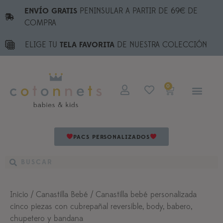
ENVÍO GRATIS
PENINSULAR A PARTIR DE 69€ DE
COMPRA
ELIGE TU
TELA FAVORITA
DE NUESTRA COLECCIÓN
0
PACS PERSONALIZADOS
Inicio
/
Canastilla Bebé
/ Canastilla bebé personalizada
cinco piezas con cubrepañal reversible, body, babero,
chupetero y bandana