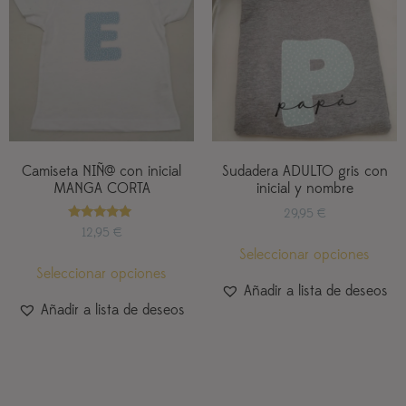
Camiseta NIÑ@ con inicial
Sudadera ADULTO gris con
MANGA CORTA
inicial y nombre
29,95
€
Valorado
12,95
€
con
Seleccionar opciones
5.00
de 5
Seleccionar opciones
Añadir a lista de deseos
Añadir a lista de deseos