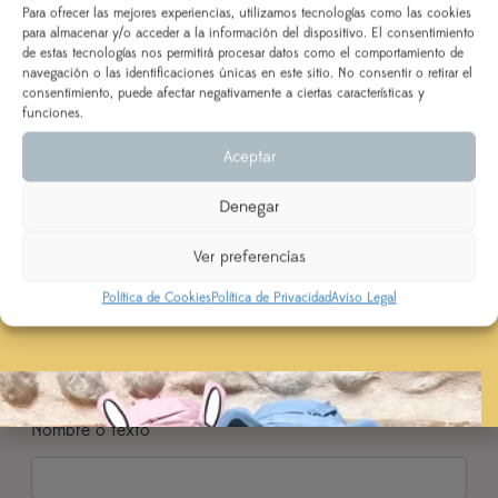
vacaciones!
Para ofrecer las mejores experiencias, utilizamos tecnologías como las cookies
Recíbelo en unos 10 días hábiles
para almacenar y/o acceder a la información del dispositivo. El consentimiento
de estas tecnologías nos permitirá procesar datos como el comportamiento de
DEL 3 AL 21 DE AGOSTO
navegación o las identificaciones únicas en este sitio. No consentir o retirar el
consentimiento, puede afectar negativamente a ciertas características y
Bolsa y
Los pedidos realizados a partir del 28 de julio
saldrán,
Neceser
funciones.
según orden de entrada y tiempo de procesamiento
Aceptar
(indicado en la descripción del producto), a partir del
24 de agosto.
Denegar
Se priorizarán aquellos realizados con ENVÍO
Tela Inicial
EXPRESS
Ver preferencias
Política de Cookies
Política de Privacidad
Aviso Legal
Inicial
Nombre o texto