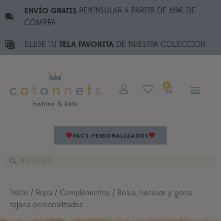
ENVÍO GRATIS
PENINSULAR A PARTIR DE 69€ DE
COMPRA
ELIGE TU
TELA FAVORITA
DE NUESTRA COLECCIÓN
0
PACS PERSONALIZADOS
Inicio
/
Ropa
/
Complementos
/ Bolsa, neceser y gorra
tejana personalizados