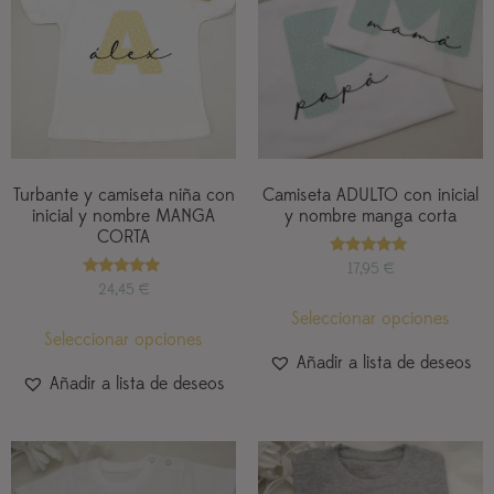
Turbante y camiseta niña con
Camiseta ADULTO con inicial
inicial y nombre MANGA
y nombre manga corta
CORTA
Valorado
17,95
€
con
Valorado
24,45
€
5.00
con
de 5
5.00
Seleccionar opciones
de 5
Seleccionar opciones
Añadir a lista de deseos
Añadir a lista de deseos