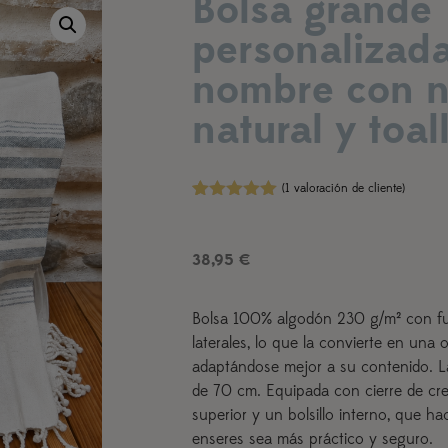
Bolsa grande
personalizada 
nombre con n
natural y toal
(
1
valoración de cliente)
Valorado
1
con
5.00
de
5 en base
38,95
€
a
valoración
de un
cliente
Bolsa 100% algodón 230 g/m² con fue
laterales, lo que la convierte en una 
adaptándose mejor a su contenido. La
de 70 cm. Equipada con cierre de cre
superior y un bolsillo interno, que ha
enseres sea más práctico y seguro.