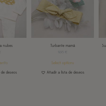
ta nubes
Turbante mamá
Su
€
9,95
€
arrito
Select options
a de deseos
Añadir a lista de deseos