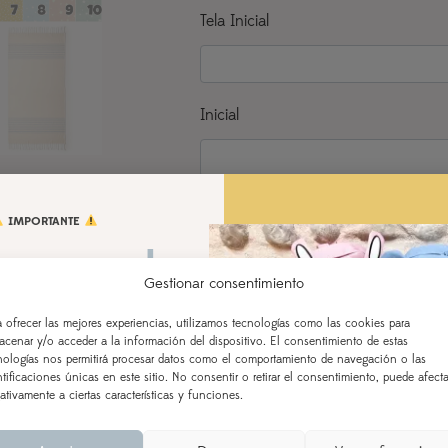
Tela Inicial
Inicial
Nombre o texto
IMPORTANTE
 vamos de
Gestionar consentimiento
aciones!
a ofrecer las mejores experiencias, utilizamos tecnologías como las cookies para
AÑADIR AL CARRITO
acenar y/o acceder a la información del dispositivo. El consentimiento de estas
 AL 21 DE AGOSTO
nologías nos permitirá procesar datos como el comportamiento de navegación o las
ntificaciones únicas en este sitio. No consentir o retirar el consentimiento, puede afecta
ealizados a partir del 28 de
ativamente a ciertas características y funciones.
según orden de entrada y
cesamiento (indicado en la