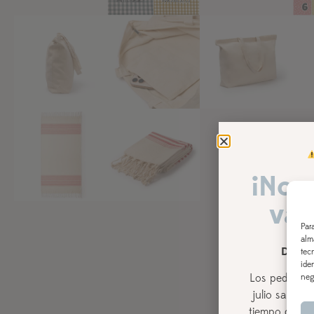
¡Nos
vac
Par
alm
DEL 3
tec
ide
Los pedidos r
neg
julio
saldrán,
tiempo de pro