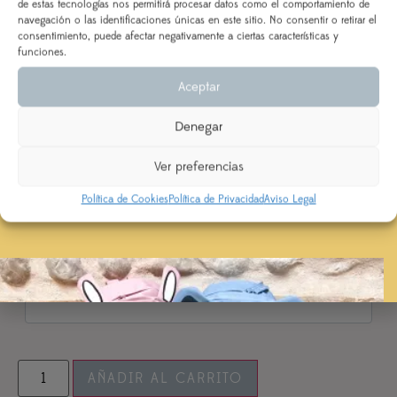
de estas tecnologías nos permitirá procesar datos como el comportamiento de
Bolsa deporte
DEL 3 AL 21 DE AGOSTO
navegación o las identificaciones únicas en este sitio. No consentir o retirar el
consentimiento, puede afectar negativamente a ciertas características y
Los pedidos realizados a partir del 28 de julio
saldrán,
funciones.
según orden de entrada y tiempo de procesamiento
Aceptar
(indicado en la descripción del producto), a partir del
Tela Inicial
24 de agosto.
Denegar
Se priorizarán aquellos realizados con ENVÍO
EXPRESS
Ver preferencias
Inicial
Política de Cookies
Política de Privacidad
Aviso Legal
Nombre o texto
AÑADIR AL CARRITO