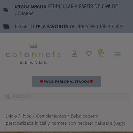
ENVÍO GRATIS
PENINSULAR A PARTIR DE 69€ DE
COMPRA
ELIGE TU
TELA FAVORITA
DE NUESTRA COLECCIÓN
0
PACS PERSONALIZADOS
Inicio
/
Ropa
/
Complementos
/ Bolsa deporte
personalizada inicial y nombre con neceser natural a juego