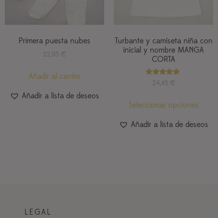
Primera puesta nubes
Turbante y camiseta niña con
inicial y nombre MANGA
22,95
€
CORTA
Añadir al carrito
Valorado
24,45
€
con
5.00
Añadir a lista de deseos
de 5
Seleccionar opciones
Añadir a lista de deseos
LEGAL