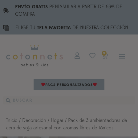
ENVÍO GRATIS
PENINSULAR A PARTIR DE 69€ DE
COMPRA
ELIGE TU
TELA FAVORITA
DE NUESTRA COLECCIÓN
0
PACS PERSONALIZADOS
Inicio
/
Decoración
/
Hogar
/ Pack de 3 ambientadores de
cera de soja artesanal con aromas libres de tóxicos