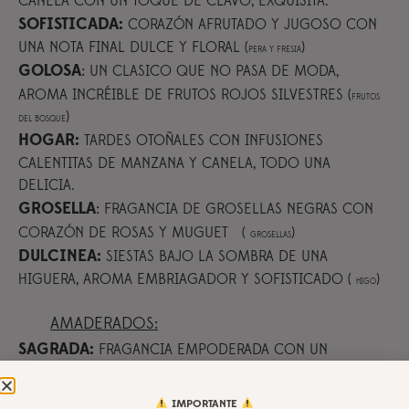
CANELA CON UN TOQUE DE CLAVO, EXQUISITA.
SOFISTICADA:
CORAZÓN AFRUTADO Y JUGOSO CON
UNA NOTA FINAL DULCE Y FLORAL (
)
PERA Y FRESIA
GOLOSA
:
UN CLASICO QUE NO PASA DE MODA,
AROMA INCRÉIBLE DE FRUTOS ROJOS SILVESTRES (
FRUTOS
)
DEL BOSQUE
HOGAR:
TARDES OTOÑALES CON INFUSIONES
CALENTITAS DE MANZANA Y CANELA, TODO UNA
DELICIA.
GROSELLA
:
FRAGANCIA DE GROSELLAS NEGRAS CON
CORAZÓN DE ROSAS Y MUGUET (
)
GROSELLAS
DULCINEA:
SIESTAS BAJO LA SOMBRA DE UNA
HIGUERA, AROMA EMBRIAGADOR Y SOFISTICADO (
)
HIGO
AMADERADOS:
SAGRADA:
FRAGANCIA EMPODERADA CON UN
CORAZÓN AMADERADO Y DULZÓN DE PALO SANTO
MADRE NATURALEZA:
AROMA AMADERADO Y
IMPORTANTE