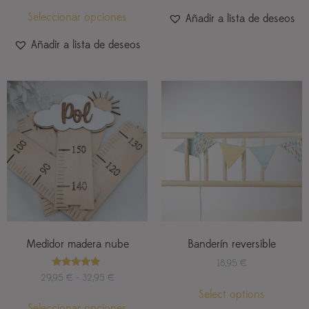
Seleccionar opciones
Añadir a lista de deseos
Añadir a lista de deseos
Medidor madera nube
Banderín reversible
18,95
€
Valorado
29,95
€
-
32,95
€
con
Select options
5.00
de 5
Seleccionar opciones