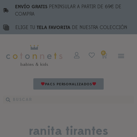
ENVÍO GRATIS
PENINSULAR A PARTIR DE 69€ DE
COMPRA
ELIGE TU
TELA FAVORITA
DE NUESTRA COLECCIÓN
0
PACS PERSONALIZADOS
ranita tirantes