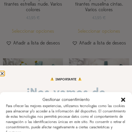
tirantes estrellas nude. Varios
tirantes muselina cintas.
colores
Varios colores
43,95
€
43,95
€
Seleccionar opciones
Seleccionar opciones
Añadir a lista de deseos
Añadir a lista de deseos
IMPORTANTE
¡Nos vamos de
Gestionar consentimiento
vacaciones!
Para ofrecer las mejores experiencias, utilizamos tecnologías como las cookies
para almacenar y/o acceder a la información del dispositivo. El consentimiento
de estas tecnologías nos permitirá procesar datos como el comportamiento de
DEL 3 AL 21 DE AGOSTO
navegación o las identificaciones únicas en este sitio. No consentir o retirar el
consentimiento, puede afectar negativamente a ciertas características y
Conjunto cumpleaños
Conjunto cumpleaños
Los pedidos realizados a partir del 28 de julio
saldrán,