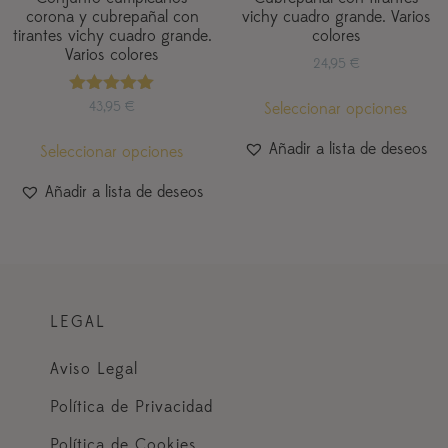
corona y cubrepañal con
vichy cuadro grande. Varios
tirantes vichy cuadro grande.
colores
Varios colores
24,95
€
Valorado
43,95
€
Seleccionar opciones
con
5.00
Añadir a lista de deseos
Seleccionar opciones
de 5
Añadir a lista de deseos
LEGAL
Aviso Legal
Política de Privacidad
Política de Cookies