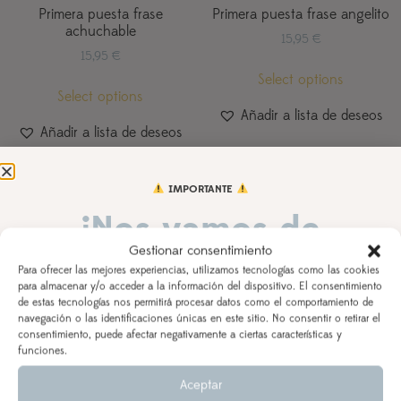
Primera puesta frase
Primera puesta frase angelito
achuchable
15,95
€
15,95
€
Select options
Select options
Añadir a lista de deseos
Añadir a lista de deseos
IMPORTANTE
¡Nos vamos de
Gestionar consentimiento
vacaciones!
Para ofrecer las mejores experiencias, utilizamos tecnologías como las cookies
para almacenar y/o acceder a la información del dispositivo. El consentimiento
de estas tecnologías nos permitirá procesar datos como el comportamiento de
DEL 3 AL 21 DE AGOSTO
navegación o las identificaciones únicas en este sitio. No consentir o retirar el
consentimiento, puede afectar negativamente a ciertas características y
Los pedidos realizados a partir del 28 de julio
saldrán,
funciones.
según orden de entrada y tiempo de procesamiento
Aceptar
(indicado en la descripción del producto), a partir del
Primera puesta frase
Primera puesta frase mamá