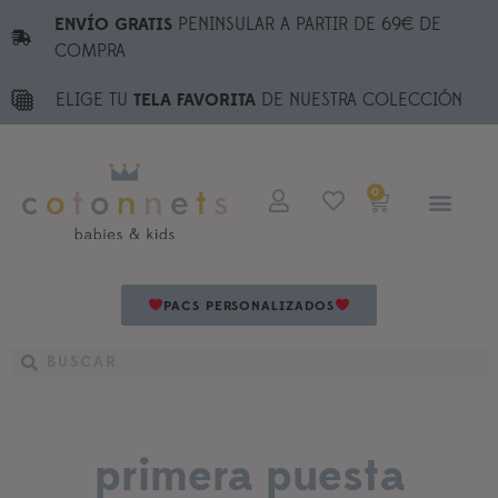
ENVÍO GRATIS
PENINSULAR A PARTIR DE 69€ DE
COMPRA
ELIGE TU
TELA FAVORITA
DE NUESTRA COLECCIÓN
0
PACS PERSONALIZADOS
primera puesta