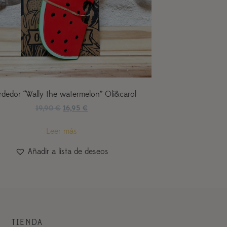
dedor “Wally the watermelon” Oli&carol
19,90
€
16,95
€
Leer más
Añadir a lista de deseos
TIENDA