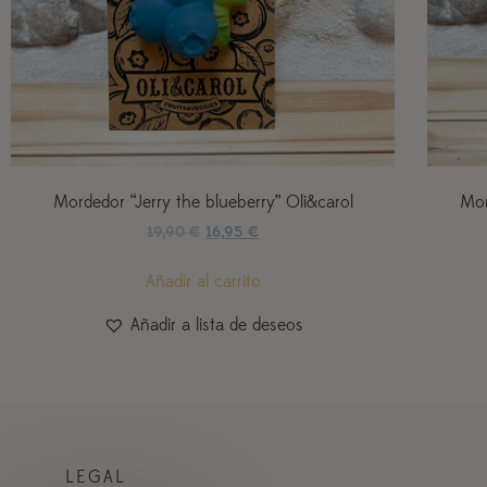
Mordedor “Jerry the blueberry” Oli&carol
Mor
19,90
€
16,95
€
Añadir al carrito
Añadir a lista de deseos
LEGAL