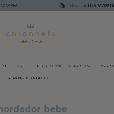
E COMPRA
ELIGE TU
TELA FAVORIT
BEBÉ
ROPA
DECORACIÓN Y ACCESORIOS
MOCHIL
¡¡¡ SÚPER PRECIOS !!!
mordedor bebe