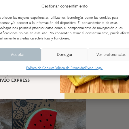
 vamos de
Gestionar consentimiento
aciones!
a ofrecer las mejores experiencias, utilizamos tecnologías como las cookies para
acenar y/o acceder a la información del dispositivo. El consentimiento de estas
i mordedor “Bella the flower” Oli&carol
Mini mordedor 
 AL 21 DE AGOSTO
nologías nos permitirá procesar datos como el comportamiento de navegación o las
12,90
€
9,90
€
ntificaciones únicas en este sitio. No consentir o retirar el consentimiento, puede afecta
ealizados a partir del 28 de
ativamente a ciertas características y funciones.
Añadir al carrito
según orden de entrada y
cesamiento (indicado en la
Aceptar
Denegar
Ver preferencias
Añadir a lista de deseos
A
l producto), a partir del 24
de agosto.
Política de Cookies
Política de Privacidad
Aviso Legal
n aquellos realizados con
¡Oferta!
NVÍO EXPRESS