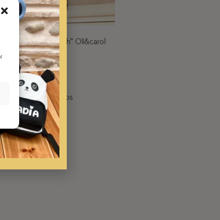
“Ramonita the Radish” Oli&carol
12,90
€
11,95
€
r
Añadir al carrito
ñadir a lista de deseos