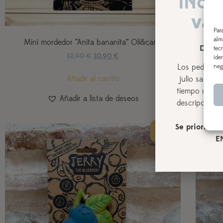
¡Nos
vac
Par
alm
Mini mordedor “Anita bananita” Oli&carol
Min
DEL 3
tec
12,90
€
10,90
€
ide
Los pedidos r
neg
Añadir al carrito
julio
saldrán,
tiempo de pro
Añadir a lista de deseos
descripción de
Se priorizará
¡Oferta!
E