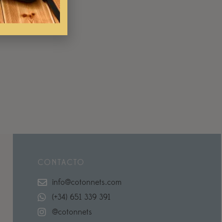
CONTACTO
info@cotonnets.com
(+34) 651 339 391
@cotonnets