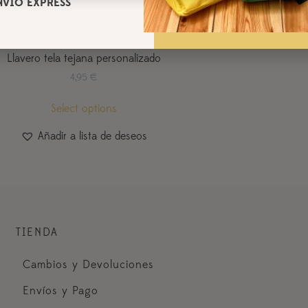
NVÍO EXPRESS
Llavero tela tejana personalizado
4,95
€
Select options
Añadir a lista de deseos
TIENDA
Cambios y Devoluciones
Envíos y Pago