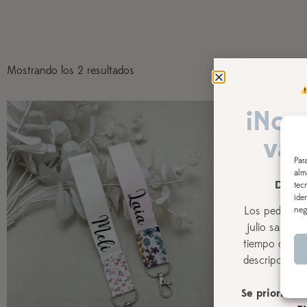
Mostrando los 2 resultados
¡Nos
vac
Par
alm
DEL 3
tec
ide
Los pedidos r
neg
julio
saldrán,
tiempo de pro
descripción de
Se priorizará