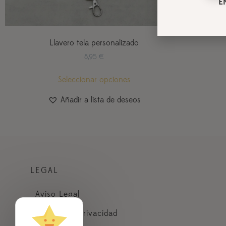
E
Llavero tela personalizado
8,95
€
Seleccionar opciones
Añadir a lista de deseos
LEGAL
Aviso Legal
Política de Privacidad