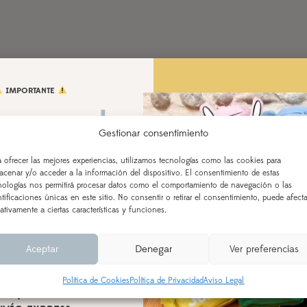
IMPORTANTE
 vamos de
Gestionar consentimiento
aciones!
a ofrecer las mejores experiencias, utilizamos tecnologías como las cookies para
acenar y/o acceder a la información del dispositivo. El consentimiento de estas
 AL 21 DE AGOSTO
nologías nos permitirá procesar datos como el comportamiento de navegación o las
ntificaciones únicas en este sitio. No consentir o retirar el consentimiento, puede afecta
ealizados a partir del 28 de
ativamente a ciertas características y funciones.
según orden de entrada y
cesamiento (indicado en la
Aceptar
Denegar
Ver preferencias
l producto), a partir del 24
de agosto.
Política de Cookies
Política de Privacidad
Aviso Legal
n aquellos realizados con