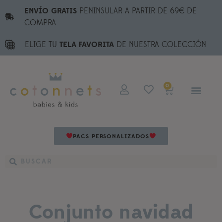
ENVÍO GRATIS
PENINSULAR A PARTIR DE 69€ DE
COMPRA
ELIGE TU
TELA FAVORITA
DE NUESTRA COLECCIÓN
0
PACS PERSONALIZADOS
Conjunto navidad