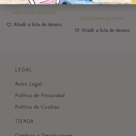
57,95
€
Seleccionar opciones
Seleccionar opciones
Añadir a lista de deseos
Añadir a lista de deseos
LEGAL
Aviso Legal
Política de Privacidad
Política de Cookies
TIENDA
Cambios y Devoluciones