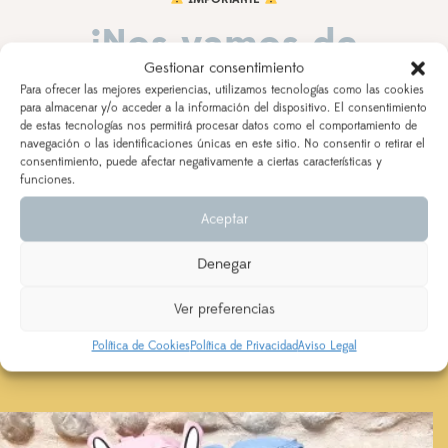
19,95
€
19,95
€
¡Nos vamos de
Seleccionar opciones
Seleccionar opciones
Gestionar consentimiento
vacaciones!
Para ofrecer las mejores experiencias, utilizamos tecnologías como las cookies
Añadir a lista de deseos
Añadir a lista de deseos
para almacenar y/o acceder a la información del dispositivo. El consentimiento
de estas tecnologías nos permitirá procesar datos como el comportamiento de
DEL 3 AL 21 DE AGOSTO
navegación o las identificaciones únicas en este sitio. No consentir o retirar el
consentimiento, puede afectar negativamente a ciertas características y
Los pedidos realizados a partir del 28 de julio
saldrán,
funciones.
según orden de entrada y tiempo de procesamiento
Aceptar
(indicado en la descripción del producto), a partir del
24 de agosto.
Denegar
Se priorizarán aquellos realizados con ENVÍO
EXPRESS
Ver preferencias
Política de Cookies
Política de Privacidad
Aviso Legal
Cubrepañal y sudadera niñ@
Cubrepañal, cuello volante y
NAVIDAD
sudadera niñ@ personalizada
navidad
43,45
€
-
45,95
€