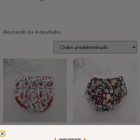
Mostrando los 4 resultados
Cubrepañal reversible
Cubrepañal reversible
navidad fondo blanco
navidad fondo oscuro
IMPORTANTE