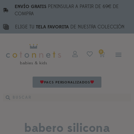
ENVÍO GRATIS
PENINSULAR A PARTIR DE 69€ DE
COMPRA
ELIGE TU
TELA FAVORITA
DE NUESTRA COLECCIÓN
0
PACS PERSONALIZADOS
babero silicona