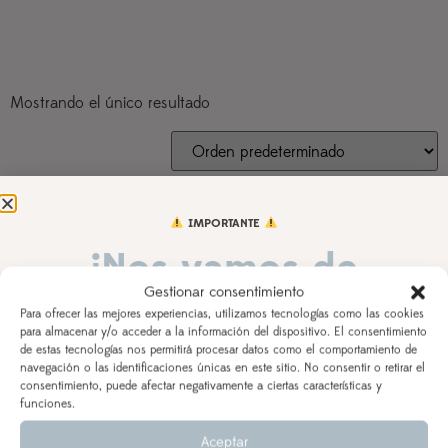
Mostrando el único resultado
IMPORTANTE
¡Nos vamos de
Gestionar consentimiento
vacaciones!
Para ofrecer las mejores experiencias, utilizamos tecnologías como las cookies
para almacenar y/o acceder a la información del dispositivo. El consentimiento
de estas tecnologías nos permitirá procesar datos como el comportamiento de
DEL 3 AL 21 DE AGOSTO
navegación o las identificaciones únicas en este sitio. No consentir o retirar el
consentimiento, puede afectar negativamente a ciertas características y
Los pedidos realizados a partir del 28 de julio
saldrán,
funciones.
según orden de entrada y tiempo de procesamiento
Pac 2 baberos silicona
Aceptar
(indicado en la descripción del producto), a partir del